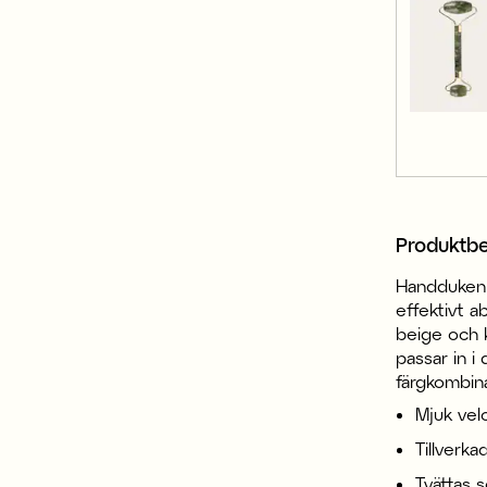
Produktbe
Handduken 
effektivt a
beige och k
passar in i
färgkombina
Mjuk vel
Tillverka
Tvättas 