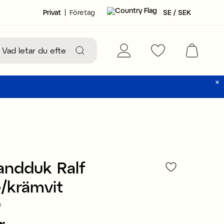
Privat
Företag
SE / SEK
andduk Ralf
/krämvit
m
r
199 kr