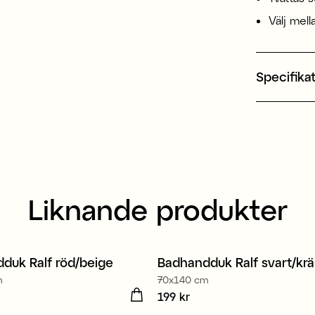
Välj mell
Specifika
Liknande produkter
duk Ralf röd/beige
Badhandduk Ralf svart/kr
m
70x140 cm
 kr
Pris
199 kr
:
199 kr