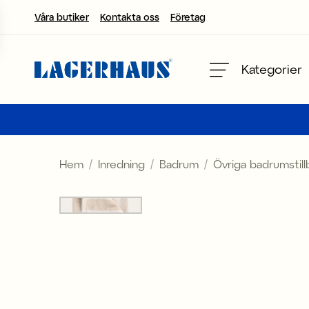
Våra butiker
Kontakta oss
Företag
Välj språk / valuta
Kategorier
DK / EUR
FI / EUR
Hem
Inredning
Badrum
Övriga badrumstil
NO / NKR
SE / SEK