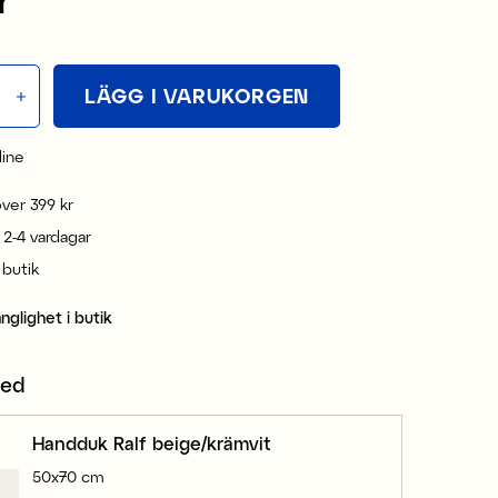
LÄGG I VARUKORGEN
line
 över 399 kr
 2-4 vardagar
i butik
änglighet i butik
med
Handduk Ralf beige/krämvit
50x70 cm