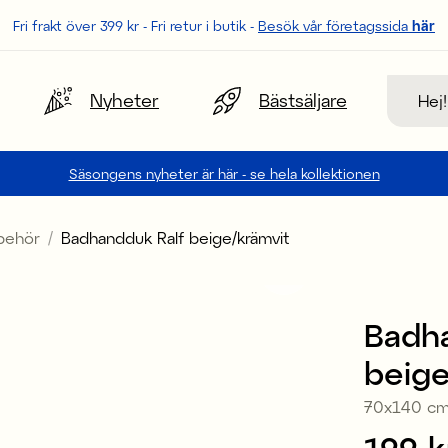
Fri frakt över 399 kr - Fri retur i butik -
Besök vår företagssida
här
Sök
Nyheter
Bästsäljare
Säsongens nyheter är här - se hela kollektionen
lbehör
Badhandduk Ralf beige/krämvit
Badh
beige
70x140 c
Pris
199 k
: