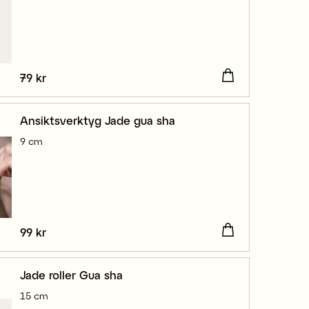
Pris
79 kr
:
79 kr
Ansiktsverktyg Jade gua sha
9 cm
Pris
99 kr
:
99 kr
Jade roller Gua sha
15 cm