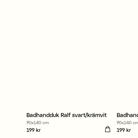
Badhandduk Ralf svart/krämvit
Badhand
70x140 cm
70x140 c
Pris
199 kr
:
199 kr
Pris
199 kr
:
199