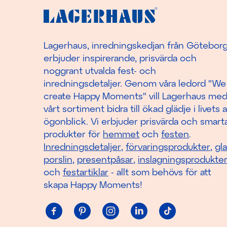
Lagerhaus, inredningskedjan från Götebor
erbjuder inspirerande, prisvärda och
noggrant utvalda fest- och
inredningsdetaljer. Genom våra ledord "We
create Happy Moments" vill Lagerhaus me
vårt sortiment bidra till ökad glädje i livets a
ögonblick. Vi erbjuder prisvärda och smart
produkter för
hemmet
och
festen
.
Inredningsdetaljer
,
förvaringsprodukter
,
gl
porslin
,
presentpåsar
,
inslagningsprodukte
och
festartiklar
- allt som behövs för att
skapa Happy Moments!