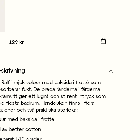
Pris
129 kr
:
129 kr
skrivning
Ralf i mjuk velour med baksida i frotté som
bsorberar fukt. De breda ränderna i färgerna
rämvitt ger ett lugnt och stilrent intryck som
 de flesta badrum. Handduken finns i flera
tioner och två praktiska storlekar.
our med baksida i frotté
d av better cotton
separat i 40 grader