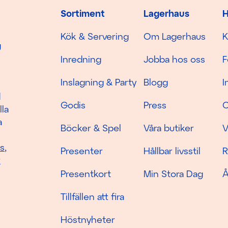
Sortiment
Lagerhaus
H
Kök & Servering
Om Lagerhaus
K
g
Inredning
Jobba hos oss
F
Inslagning & Party
Blogg
I
d
Godis
Press
C
lla
a
Böcker & Spel
Våra butiker
V
as
,
Presenter
Hållbar livsstil
R
r
Presentkort
Min Stora Dag
Å
Tillfällen att fira
Höstnyheter