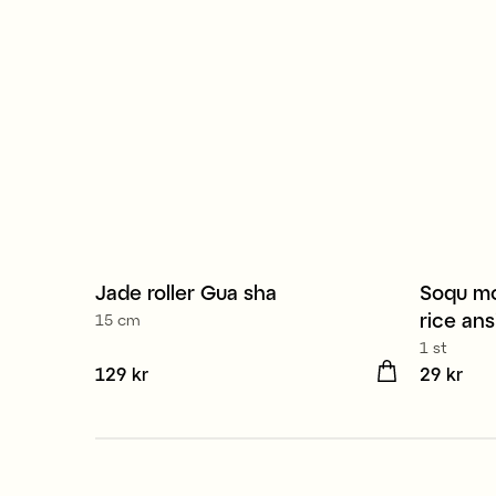
Jade roller Gua sha
Soqu mo
rice an
15 cm
1 st
Pris
129 kr
:
129 kr
Pris
29 kr
:
29 