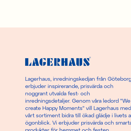
Lagerhaus, inredningskedjan från Götebor
erbjuder inspirerande, prisvärda och
noggrant utvalda fest- och
inredningsdetaljer. Genom våra ledord "We
create Happy Moments" vill Lagerhaus me
vårt sortiment bidra till ökad glädje i livets a
ögonblick. Vi erbjuder prisvärda och smart
produkter för
hemmet
och
festen
.