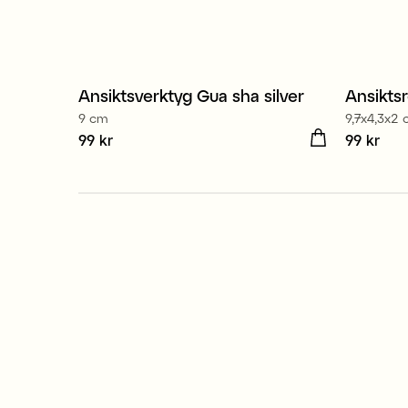
Ansiktsverktyg Gua sha silver
Ansiktsr
Nyhet
9 cm
9,7x4,3x2
Pris
99 kr
:
99 kr
Pris
99 kr
:
99 