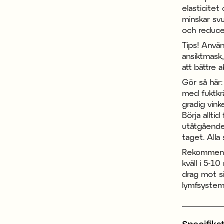
elasticite
minskar svu
och reducer
Tips! Anvä
ansiktmask,
att bättre 
Gör så här:
med fuktkrä
gradig vink
Börja allti
utåtgående 
taget. Alla
Rekommend
kväll i 5-1
drag mot si
lymfsystem