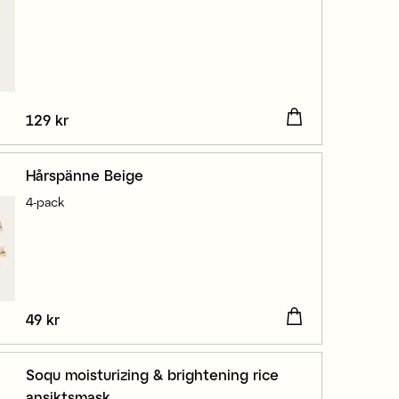
Pris
129 kr
:
129 kr
Hårspänne Beige
4-pack
Pris
49 kr
:
49 kr
Soqu moisturizing & brightening rice
ansiktsmask