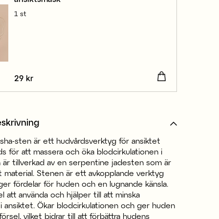
1 st
Pris
29 kr
:
29 kr
skrivning
ha-sten är ett hudvårdsverktyg för ansiktet
 för att massera och öka blodcirkulationen i
är tillverkad av en serpentine jadesten som är
gt material. Stenen är ett avkopplande verktyg
er fördelar för huden och en lugnande känsla.
l att använda och hjälper till att minska
i ansiktet. Ökar blodcirkulationen och ger huden
försel, vilket bidrar till att förbättra hudens