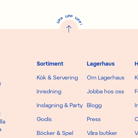
P
U
P
U
P
P
P
U
P
!
Sortiment
Lagerhaus
H
Kök & Servering
Om Lagerhaus
K
g
Inredning
Jobba hos oss
F
Inslagning & Party
Blogg
I
d
Godis
Press
C
lla
a
Böcker & Spel
Våra butiker
V