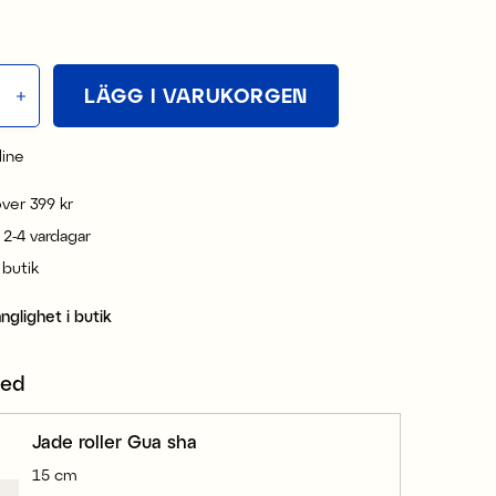
LÄGG I VARUKORGEN
line
 över 399 kr
 2-4 vardagar
i butik
änglighet i butik
med
Jade roller Gua sha
15 cm