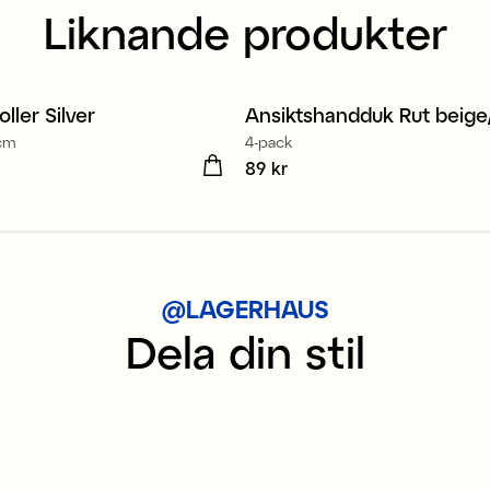
Liknande produkter
oller Silver
Ansiktshandduk Rut beige/
 cm
4-pack
kr
Pris
89 kr
:
89 kr
@LAGERHAUS
Dela din stil