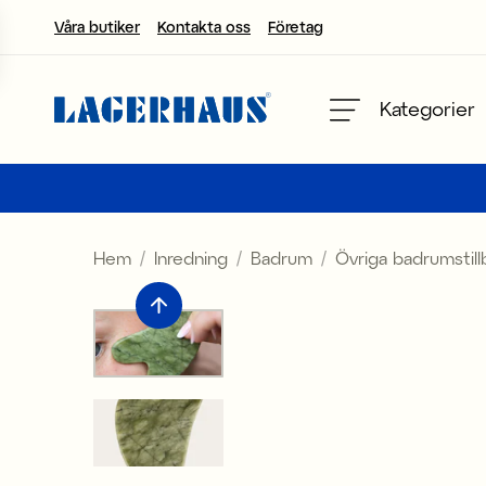
Våra butiker
Kontakta oss
Företag
Välj språk / valuta
Kategorier
DK / EUR
FI / EUR
Hem
Inredning
Badrum
Övriga badrumstil
NO / NKR
SE / SEK