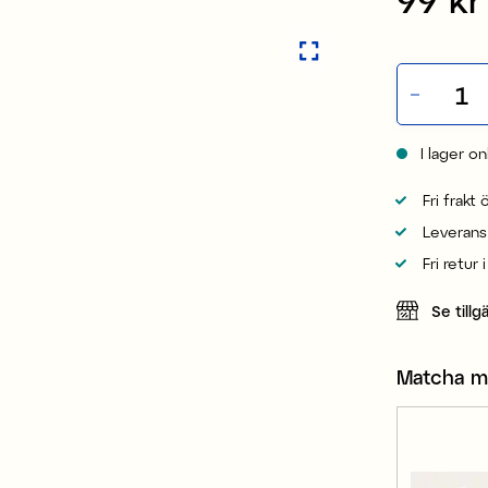
I lager on
Fri frakt
Leverans
Fri retur 
Se tillg
Matcha 