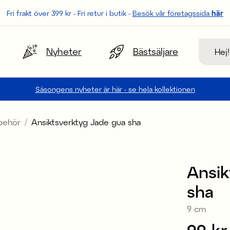
Fri frakt över 399 kr - Fri retur i butik -
Besök vår företagssida
här
Sök
Nyheter
Bästsäljare
Säsongens nyheter är här - se hela kollektionen
lbehör
Ansiktsverktyg Jade gua sha
Ansik
sha
9 cm
Pris
99 kr
: