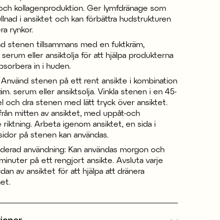
t och kollagenproduktion. Ger lymfdränage som
llnad i ansiktet och kan förbättra hudstrukturen
a rynkor.
nd stenen tillsammans med en fuktkräm,
 serum eller ansiktolja för att hjälpa produkterna
absorbera in i huden.
 Använd stenen på ett rent ansikte i kombination
m. serum eller ansiktsolja. Vinkla stenen i en 45-
el och dra stenen med lätt tryck över ansiktet.
d från mitten av ansiktet, med uppåt-och
riktning. Arbeta igenom ansiktet, en sida i
 sidor på stenen kan användas.
erad användning: Kan användas morgon och
0 minuter på ett rengjort ansikte. Avsluta varje
dan av ansiktet för att hjälpa att dränera
et.