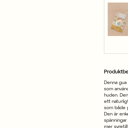
Produktbe
Denna gua s
som används
huden. Den 
ett naturli
som både g
Den är enke
spänningar 
mer syretill