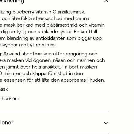
skrivning
lizing blueberry vitamin C ansiktsmask.
a och återfukta stressad hud med denna
e mask berikad med blåbärsextrakt och vitamin
ig en fyllig och strålande lyster. En kraftfull
m blandning av antioxidanter som piggar upp
skyddar mot yttre stress.
: Använd sheetmasken efter rengöring och
tera masken vid ögonen, näsan och munnen och
en jämnt över hela ansiktet. Ta bort masken
 minuter och klappa försiktigt in den
 essensen för att låta den absorberas i huden.
mask
 hudvård
tioner