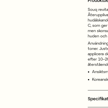
Produktbe
Souq revita
Återuppliv
hudälskand
C, som ger d
men skonsa
huden och 
Användning
toner. Jus
applicera d
efter 10–20
återstående
Ansikts
Koreansk
Specifika