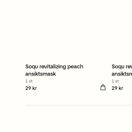
Soqu revitalizing peach
Soqu rev
ansiktsmask
ansikts
1 st
1 st
Pris
29 kr
:
29 kr
Pris
29 kr
:
29 