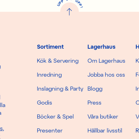
U
P
P
P
U
P
!
Sortiment
Lagerhaus
H
Kök & Servering
Om Lagerhaus
K
g
Inredning
Jobba hos oss
F
Inslagning & Party
Blogg
I
d
Godis
Press
C
lla
a
Böcker & Spel
Våra butiker
V
as
,
Presenter
Hållbar livsstil
R
r