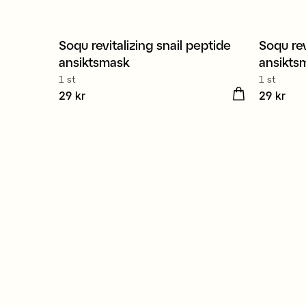
Soqu revitalizing snail peptide
Soqu rev
ansiktsmask
ansikts
1 st
1 st
Pris
29 kr
:
29 kr
Pris
29 kr
:
29 