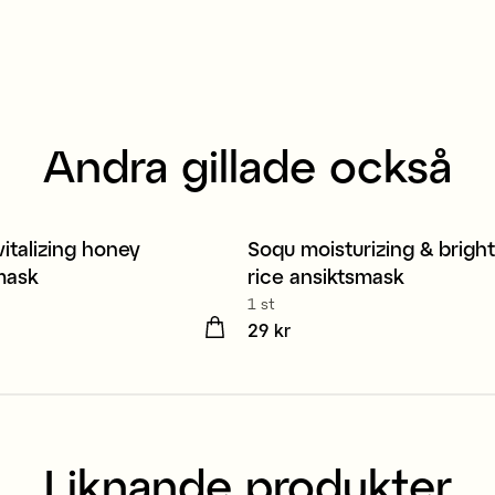
Andra gillade också
italizing honey
Soqu moisturizing & brigh
mask
rice ansiktsmask
1 st
kr
Pris
29 kr
:
29 kr
Liknande produkter