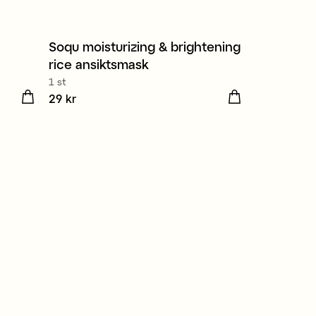
Soqu moisturizing & brightening
rice ansiktsmask
1 st
Pris
29 kr
:
29 kr