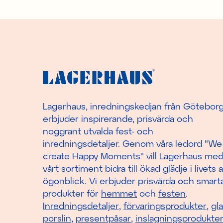
Lagerhaus, inredningskedjan från Götebor
erbjuder inspirerande, prisvärda och
noggrant utvalda fest- och
inredningsdetaljer. Genom våra ledord "We
create Happy Moments" vill Lagerhaus me
vårt sortiment bidra till ökad glädje i livets a
ögonblick. Vi erbjuder prisvärda och smart
produkter för
hemmet
och
festen
.
Inredningsdetaljer
,
förvaringsprodukter
,
gl
porslin
,
presentpåsar
,
inslagningsprodukte