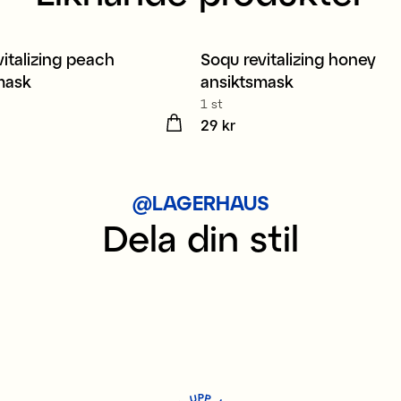
italizing peach
Soqu revitalizing honey
mask
ansiktsmask
1 st
kr
Pris
29 kr
:
29 kr
@LAGERHAUS
Dela din stil
P
U
P