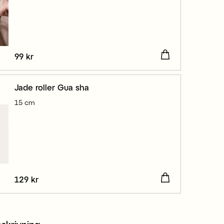
Pris
99 kr
:
99 kr
Jade roller Gua sha
15 cm
Pris
129 kr
:
129 kr