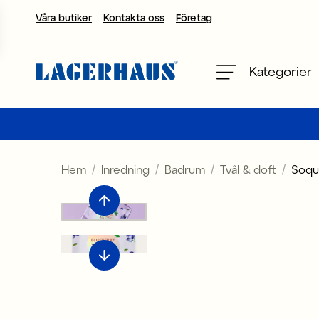
Våra butiker
Kontakta oss
Företag
Välj språk / valuta
Kategorier
DK / EUR
FI / EUR
Hem
Inredning
Badrum
Tvål & doft
Soqu 
NO / NKR
SE / SEK