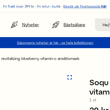
Fri frakt över 399 kr - Fri retur i butik -
Besök vår företagssida
här
Sök
Nyheter
Bästsäljare
Säsongens nyheter är här - se hela kollektionen
revitalizing blueberry vitamin-c ansiktsmask
Soqu 
vitam
1 st
Pris
29 kr
: