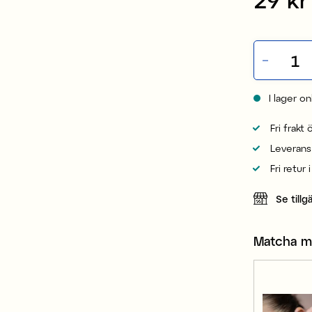
I lager on
Fri frakt
Leverans
Fri retur 
Se tillg
Matcha 