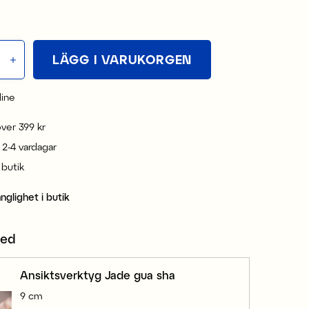
LÄGG I VARUKORGEN
line
 över 399 kr
 2-4 vardagar
i butik
änglighet i butik
med
Ansiktsverktyg Jade gua sha
9 cm