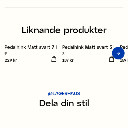
49 kr
Tidigare pris
:
179 kr
99 
Liknande produkter
Pedalhink Matt svart 7 l
Pedalhink Matt svart 3 l
Ped
7 l
3 l
3 L
Pris
229 kr
:
229 kr
Pris
159 kr
:
159 kr
Pris
159 
@LAGERHAUS
Dela din stil