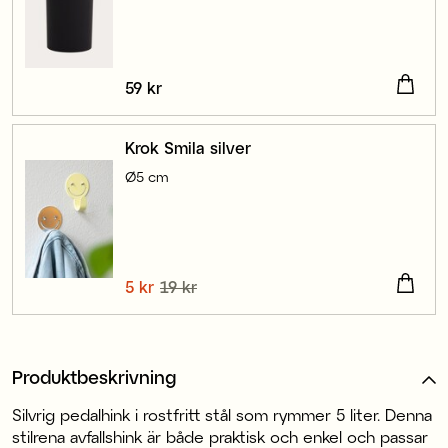
Pris
59 kr
:
59 kr
Krok Smila silver
Ø5 cm
Nuvarande pris
5 kr
19 kr
:
5 kr
Tidigare pris
:
19 kr
Produktbeskrivning
Silvrig pedalhink i rostfritt stål som rymmer 5 liter. Denna
stilrena avfallshink är både praktisk och enkel och passar