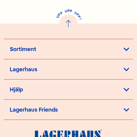
P
U
P
U
P
P
P
U
P
!
Sortiment
Lagerhaus
Hjälp
Lagerhaus Friends