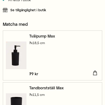
Se tillgänglighet i butik
Matcha med
Tvålpump Max
7x18,5 cm
Pris
79 kr
:
79 kr
Tandborstställ Max
7x11,5 cm