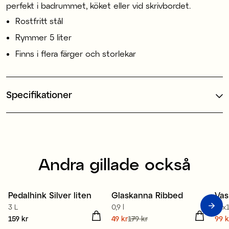
perfekt i badrummet, köket eller vid skrivbordet.
Rostfritt stål
Rymmer 5 liter
Finns i flera färger och storlekar
Specifikationer
Andra gillade också
Pedalhink Silver liten
Glaskanna Ribbed
Vas
Sale
S
3 L
0,9 l
19x
Pris
159 kr
:
159 kr
Nuvarande pris
49 kr
179 kr
:
Nuv
99 k