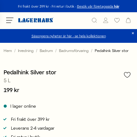
Sök
Fri frakt över 399 kr - Fri retur i butik -
Besök vår företagssida
här
Säsongens nyheter är här - se hela kollektionen
Välj språk / valuta
Hem
Inredning
Badrum
Badrumsförvaring
Pedalhink Silver stor
1
/
2
DK / EUR
Pedalhink Silver stor
FI / EUR
5 L
NO / NKR
Pris
199 kr
:
199 kr
SE / SEK
I lager online
Fri frakt över 399 kr
Leverans 2-4 vardagar
Fri retur i butik