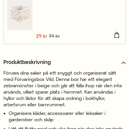
Nuvarande pris
29 kr
79 kr
:
29 kr
Tidigare pris
:
79 kr
Produktbeskrivning
Förvara dina saker på ett snyggt och organiserat sätt
med Förvaringsbox Vild. Denna box har ett elegant
zebramönster i beige och går att fälla ihop när den inte
används, vilket sparar plats i hemmet. Kan användas i
hyllor och lådor för att skapa ordning i bokhyllor,
arbetsrum eller barnrummet.
Organisera kläder, accessoarer eller leksaker i
garderober och skåp
Lätt att flytta med och vika ihop när den inte används