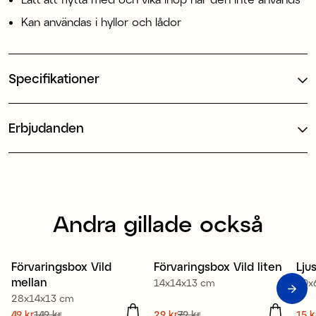
Kan användas i hyllor och lådor
Specifikationer
Erbjudanden
Andra gillade också
Förvaringsbox Vild
Förvaringsbox Vild liten
Lju
Sale
Sale
S
mellan
14x14x13 cm
10x
28x14x13 cm
Nuvarande pris
49 kr
149 kr
:
Nuvarande pris
29 kr
79 kr
:
Nuv
15 k