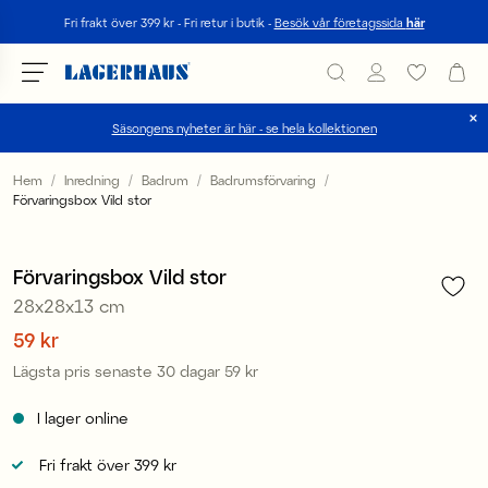
Sök
Fri frakt över 399 kr - Fri retur i butik -
Besök vår företagssida
här
Säsongens nyheter är här - se hela kollektionen
Välj språk / valuta
Hem
Inredning
Badrum
Badrumsförvaring
Förvaringsbox Vild stor
1
/
2
DK / EUR
Sale
FI / EUR
Förvaringsbox Vild stor
28x28x13 cm
NO / NKR
Pris
59 kr
:
59 kr
SE / SEK
Lägsta pris senaste 30 dagar
59 kr
Pris
:
59 kr
I lager online
Fri frakt över 399 kr