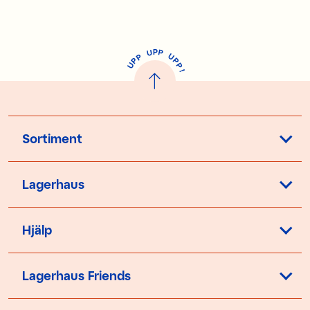
P
U
P
U
P
P
P
U
P
!
Sortiment
Lagerhaus
Hjälp
Lagerhaus Friends