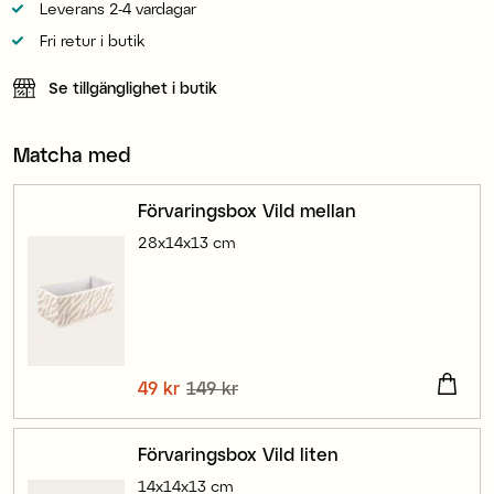
Leverans 2-4 vardagar
Fri retur i butik
Se tillgänglighet i butik
Matcha med
Förvaringsbox Vild mellan
28x14x13 cm
Nuvarande pris
49 kr
149 kr
:
49 kr
Tidigare pris
:
149 kr
Förvaringsbox Vild liten
14x14x13 cm