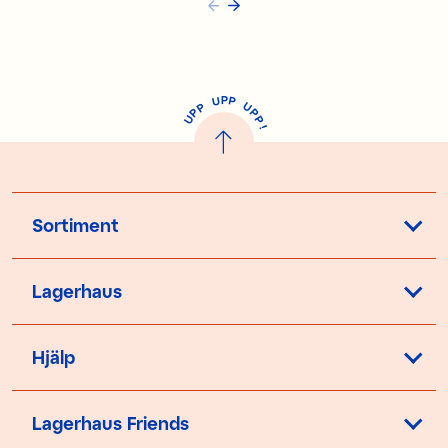
P
U
P
U
P
P
P
U
P
!
Sortiment
Lagerhaus
Hjälp
Lagerhaus Friends