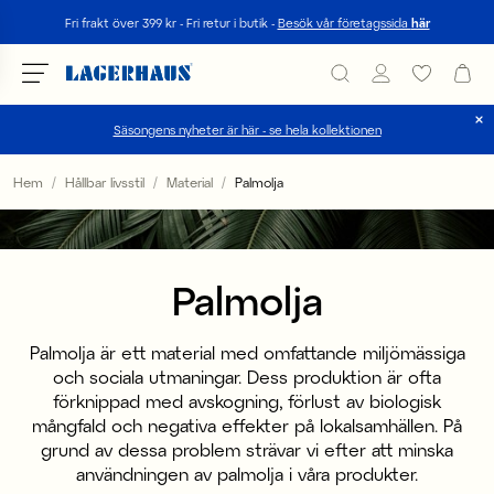
Sök
Fri frakt över 399 kr - Fri retur i butik -
Besök vår företagssida
här
Säsongens nyheter är här - se hela kollektionen
Välj språk / valuta
Hem
Hållbar livsstil
Material
Palmolja
DK / EUR
FI / EUR
Palmolja
NO / NKR
Palmolja är ett material med omfattande miljömässiga
SE / SEK
och sociala utmaningar. Dess produktion är ofta
förknippad med avskogning, förlust av biologisk
mångfald och negativa effekter på lokalsamhällen. På
grund av dessa problem strävar vi efter att minska
användningen av palmolja i våra produkter.