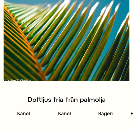
Doftljus fria från palmolja
Kanel
Kanel
Bageri
H