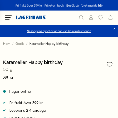
Sök
Fri frakt över 399 kr - Fri retur i butik -
Besök vår företagssida
här
Säsongens nyheter är här - se hela kollektionen
Välj språk / valuta
Hem
Godis
Karameller Happy birthday
1
/
3
DK / EUR
Karameller Happy birthday
FI / EUR
50 g
NO / NKR
Pris
39 kr
:
39 kr
SE / SEK
I lager online
Fri frakt över 399 kr
Leverans 2-4 vardagar
Fri retur i butik