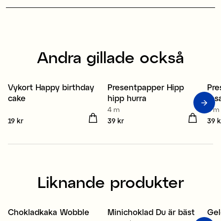
Andra gillade också
Vykort Happy birthday
Presentpapper Hipp
Pre
3 för 2
3 för 99 kr
3
cake
hipp hurra
ros
4 m
4 m
Pris
19 kr
:
19 kr
Pris
39 kr
:
39 kr
Pris
39 k
Liknande produkter
Chokladkaka Wobble
Minichoklad Du är bäst
Gel