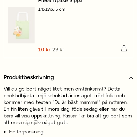
Presentpåse Sippa
14x19x6,5 cm
Nuvarande pris
10 kr
29 kr
:
10 kr
Tidigare pris
:
29 kr
Produktbeskrivning
Vill du ge bort något litet men omtänksamt? Detta
chokladhjärta i mjölkchoklad är inslaget i röd folie och
kommer med texten “Du är bäst mamma!” på ryttaren.
En fin liten gåva till mors dag, födelsedag eller när du
bara vill visa uppskattning. Passar lika bra att ge bort som
att unna sig själv något gott.
Fin förpackning