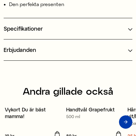
Den perfekta presenten
Specifikationer
Erbjudanden
Andra gillade också
Vykort Du är bäst
Handtvål Grapefrukt
Hår
3 för 2
2 för 139 kr
S
mamma!
vit
500 ml
6-p
19 kr
89 kr
25 k