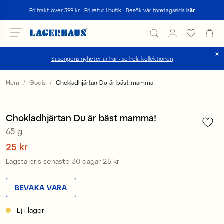
Sök
Fri frakt över 399 kr - Fri retur i butik -
Besök vår företagssida
här
Säsongens nyheter är här - se hela kollektionen
Välj språk / valuta
Hem
Godis
Chokladhjärtan Du är bäst mamma!
1
/
1
DK / EUR
Sale
Chokladhjärtan Du är bäst mamma!
FI / EUR
65 g
NO / NKR
Pris
25 kr
:
25 kr
Lägsta pris senaste 30 dagar
25 kr
Pris
:
25 kr
SE / SEK
BEVAKA VARA
Ej i lager