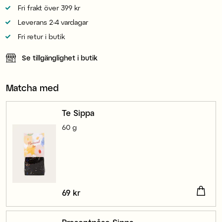
Fri frakt över 399 kr
Leverans 2-4 vardagar
Fri retur i butik
Se tillgänglighet i butik
Matcha med
Te Sippa
60 g
Pris
69 kr
:
69 kr