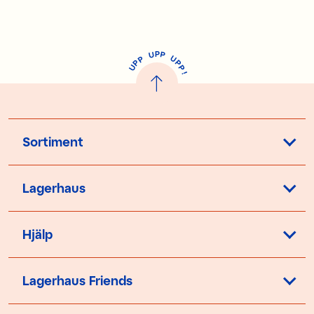
P
U
P
U
P
P
P
U
P
!
Sortiment
Lagerhaus
Hjälp
Lagerhaus Friends