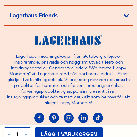
Lagerhaus Friends
Lagerhaus, inredningskedjan från Göteborg erbjuder
inspirerande, prisvärda och noggrant utvalda fest- och
inredningsdetaljer. Genom våra ledord "We create Happy
Moments" vill Lagerhaus med vårt sortiment bidra till ökad
glädje i livets alla ögonblick. Vi erbjuder prisvärda och smarta
produkter för
hemmet
och
festen
.
Inredningsdetaljer
,
förvaringsprodukter
,
glas
,
porslin
,
presentpåsar
,
inslagningsprodukter
och
festartiklar
- allt som behövs för att
skapa Happy Moments!
Cookie-inställningar
LÄGG I VARUKORGEN