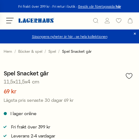
Sök
Fri frakt över 399 kr - Fri retur i butik -
Besök vår företagssida
här
Säsongens nyheter är här - se hela kollektionen
Välj språk / valuta
Hem
Böcker & spel
Spel
Spel Snacket går
1
/
2
DK / EUR
Sale
Spel Snacket går
FI / EUR
11,5x11,5x4 cm
NO / NKR
Pris
69 kr
:
69 kr
Lägsta pris senaste 30 dagar
69 kr
Pris
:
69 kr
SE / SEK
I lager online
Fri frakt över 399 kr
Leverans 2-4 vardagar