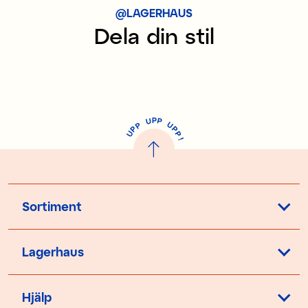
@LAGERHAUS
Dela din stil
P
U
P
U
P
P
P
U
P
!
Sortiment
Lagerhaus
Hjälp