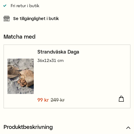
Fri retur i butik
Se tillgänglighet i butik
Matcha med
Strandväska Daga
36x12x31 cm
Nuvarande pris
99 kr
249 kr
:
99 kr
Tidigare pris
:
249 kr
Produktbeskrivning