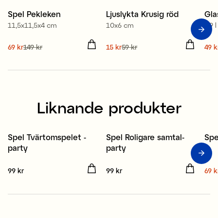
Spel Pekleken
Ljuslykta Krusig röd
Gla
Sale
Sale
S
11,5x11,5x4 cm
10x6 cm
0,9 l
Nuvarande pris
69 kr
149 kr
:
Nuvarande pris
15 kr
59 kr
:
Nuv
49 k
69 kr
Tidigare pris
:
149 kr
15 kr
Tidigare pris
:
59 kr
49 
Liknande produkter
Spel Tvärtomspelet -
Spel Roligare samtal-
Spe
S
party
party
Pris
99 kr
:
99 kr
Pris
99 kr
:
99 kr
Nuv
69 k
69 