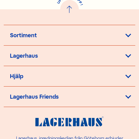
P
P
U
P
!
Sortiment
Lagerhaus
Hjälp
Lagerhaus Friends
Lagerhaus, inredningskedjan från Göteborg erbjuder