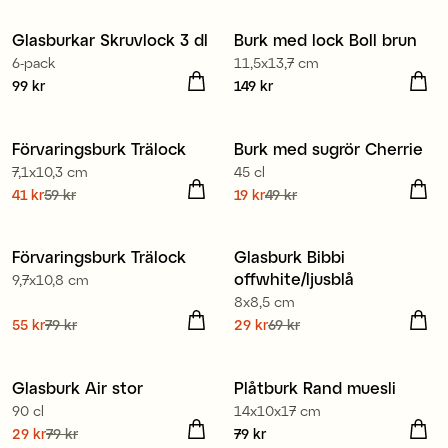
Glasburkar Skruvlock 3 dl
Burk med lock Boll brun
Nyhet
6-pack
11,5x13,7 cm
Pris
99 kr
:
99 kr
Pris
149 kr
:
149 kr
Förvaringsburk Trälock
Burk med sugrör Cherrie
Kampanj 30%
Sale
7,1x10,3 cm
45 cl
Nuvarande pris
41 kr
59 kr
:
Nuvarande pris
19 kr
49 kr
:
41 kr
Tidigare pris
:
59 kr
19 kr
Tidigare pris
:
49 kr
Förvaringsburk Trälock
Glasburk Bibbi
Kampanj 30%
Sale
offwhite/ljusblå
9,7x10,8 cm
8x8,5 cm
Nuvarande pris
55 kr
79 kr
:
Nuvarande pris
29 kr
69 kr
:
55 kr
Tidigare pris
:
79 kr
29 kr
Tidigare pris
:
69 kr
Glasburk Air stor
Plåtburk Rand muesli
Sale
90 cl
14x10x17 cm
Nuvarande pris
29 kr
79 kr
:
Pris
79 kr
:
79 kr