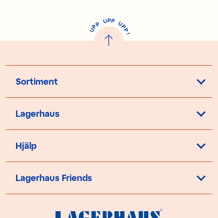
P
U
P
U
P
P
P
U
P
!
Sortiment
Lagerhaus
Hjälp
Lagerhaus Friends