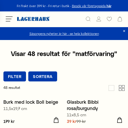
Sök
Fri frakt över 399 kr - Fri retur i butik -
Besök vår företagssida
här
Säsongens nyheter är här - se hela kollektionen
Välj språk / valuta
Visar
48
resultat för
"
matförvaring
"
DK / EUR
FI / EUR
FILTER
SORTERA
NO / NKR
48
resultat
SE / SEK
Burk med lock Boll beige
Glasburk Bibbi
Nyhet
Sale
rosa/burgundy
11,5x19,7 cm
11x8,5 cm
Pris
179 kr
:
179 kr
Nuvarande pris
39 kr
99 kr
:
39 kr
Tidigare pris
:
99 kr