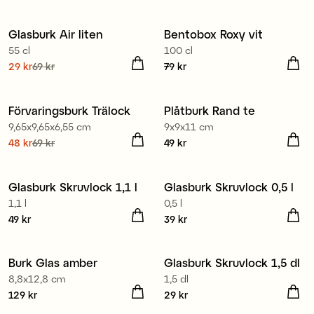
29 kr
Tidigare pris
:
79 kr
Glasburk Air liten
Bentobox Roxy vit
Sale
55 cl
100 cl
Nuvarande pris
29 kr
69 kr
:
Pris
79 kr
:
79 kr
29 kr
Tidigare pris
:
69 kr
Förvaringsburk Trälock
Plåtburk Rand te
Kampanj 30%
9,65x9,65x6,55 cm
9x9x11 cm
Nuvarande pris
48 kr
69 kr
:
Pris
49 kr
:
49 kr
48 kr
Tidigare pris
:
69 kr
Glasburk Skruvlock 1,1 l
Glasburk Skruvlock 0,5 l
4 för 3
4 för 3
1,1 l
0,5 l
Pris
49 kr
:
49 kr
Pris
39 kr
:
39 kr
Burk Glas amber
Glasburk Skruvlock 1,5 dl
4 för 3
8,8x12,8 cm
1,5 dl
Pris
129 kr
:
129 kr
Pris
29 kr
:
29 kr