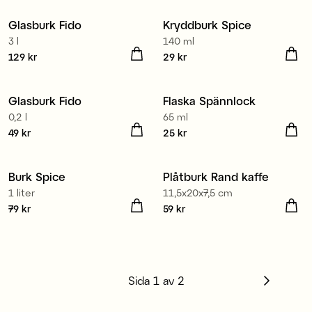
Glasburk Fido
Kryddburk Spice
3 l
140 ml
Pris
129 kr
:
129 kr
Pris
29 kr
:
29 kr
Glasburk Fido
Flaska Spännlock
0,2 l
65 ml
Pris
49 kr
:
49 kr
Pris
25 kr
:
25 kr
Burk Spice
Plåtburk Rand kaffe
1 liter
11,5x20x7,5 cm
Pris
79 kr
:
79 kr
Pris
59 kr
:
59 kr
Sida
1
av
2