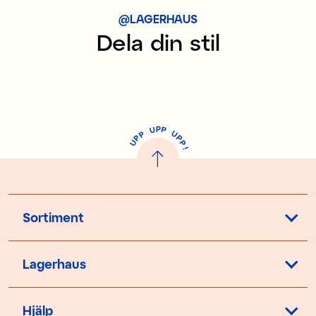
@LAGERHAUS
Dela din stil
P
U
P
U
P
P
P
U
P
!
Sortiment
Lagerhaus
Hjälp