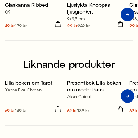
Glaskanna Ribbed
Ljuslykta Knoppas
Gla
Sale
Sale
S
ljusgrön/vit
ros
0,9 l
9x9,5 cm
8x8
Nuvarande pris
49 kr
179 kr
:
Nuvarande pris
29 kr
249 kr
:
Nuv
29 k
49 kr
Tidigare pris
:
179 kr
29 kr
Tidigare pris
:
249 kr
29 
Liknande produkter
Lilla boken om Tarot
Presentbok Lilla boken
Pre
Sale
Sale
S
om mode: Paris
om 
Xanna Eve Chown
Aloïs Guinut
Kir
Nuvarande pris
69 kr
149 kr
:
Nuvarande pris
69 kr
139 kr
:
Nuv
69 k
69 kr
Tidigare pris
:
149 kr
69 kr
Tidigare pris
:
139 kr
69 