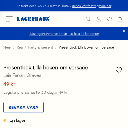
Sök
Fri frakt över 399 kr - Fri retur i butik -
Besök vår företagssida
här
Säsongens nyheter är här - se hela kollektionen
Välj språk / valuta
Hem
Rea
Party & present
Presentbok Lilla boken om versace
1
/
1
DK / EUR
Sale
Presentbok Lilla boken om versace
FI / EUR
Laia Farran Graves
NO / NKR
Pris
49 kr
:
49 kr
Lägsta pris senaste 30 dagar
49 kr
Pris
:
49 kr
SE / SEK
BEVAKA VARA
Ej i lager