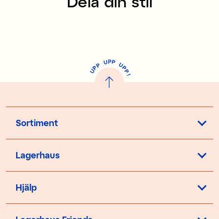
Dela din stil
P
U
P
U
P
P
P
U
P
!
Sortiment
Lagerhaus
Hjälp