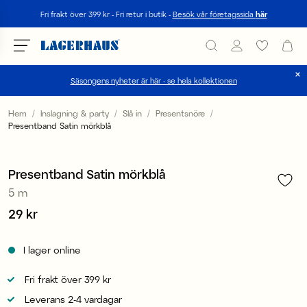
Sök
Fri frakt över 399 kr - Fri retur i butik -
Besök vår företagssida
här
Säsongens nyheter är här - se hela kollektionen
Välj språk / valuta
Hem
Inslagning & party
Slå in
Presentsnöre
Presentband Satin mörkblå
1
/
6
DK / EUR
4 för 3
FI / EUR
Presentband Satin mörkblå
5 m
NO / NKR
Pris
29 kr
:
29 kr
SE / SEK
I lager online
Fri frakt över 399 kr
Leverans 2-4 vardagar