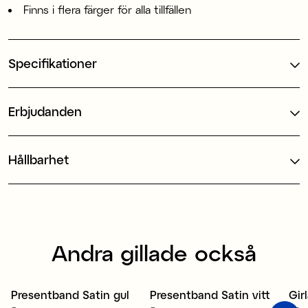
Finns i flera färger för alla tillfällen
Specifikationer
Erbjudanden
Hållbarhet
Andra gillade också
Återvunnen polyester
Presentband Satin gul
Presentband Satin vitt
Gir
4 för 3
4 för 3