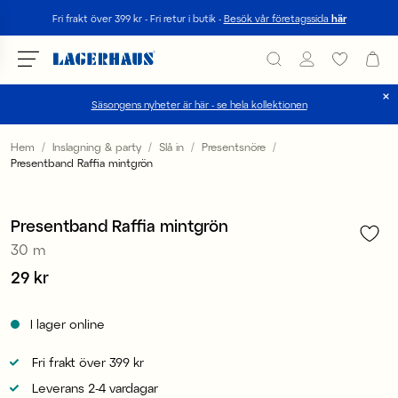
Sök
Fri frakt över 399 kr - Fri retur i butik -
Besök vår företagssida
här
Säsongens nyheter är här - se hela kollektionen
Välj språk / valuta
Hem
Inslagning & party
Slå in
Presentsnöre
Presentband Raffia mintgrön
1
/
3
DK / EUR
4 för 3
FI / EUR
Presentband Raffia mintgrön
30 m
NO / NKR
Pris
29 kr
:
29 kr
SE / SEK
I lager online
Fri frakt över 399 kr
Leverans 2-4 vardagar