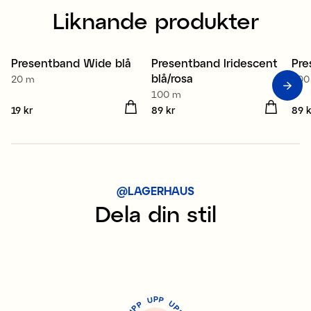
Liknande produkter
Presentband Wide blå
Presentband Iridescent
Pre
4 för 3
4 för 3
4
blå/rosa
20 m
100
100 m
Pris
19 kr
:
19 kr
Pris
89 kr
:
89 kr
Pris
89 k
@LAGERHAUS
Dela din stil
P
U
P
U
P
P
P