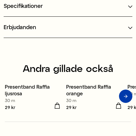
Specifikationer
Erbjudanden
Andra gillade också
Presentband Raffia
Presentband Raffia
Pre
4 för 3
4 för 3
4
ljusrosa
orange
30 
30 m
30 m
Pris
29 kr
:
29 kr
Pris
29 kr
:
29 kr
Pris
29 k