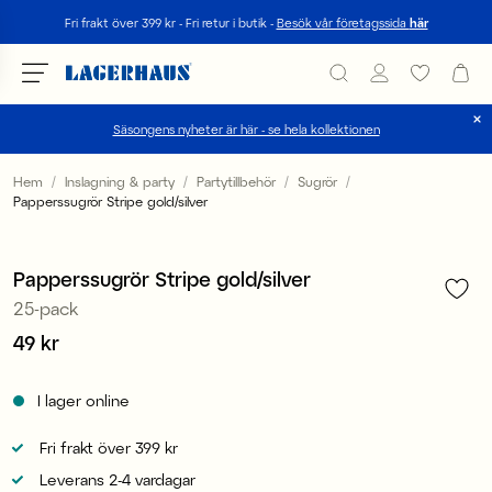
Sök
Fri frakt över 399 kr - Fri retur i butik -
Besök vår företagssida
här
Säsongens nyheter är här - se hela kollektionen
Välj språk / valuta
Hem
Inslagning & party
Partytillbehör
Sugrör
Papperssugrör Stripe gold/silver
1
/
3
DK / EUR
FI / EUR
Papperssugrör Stripe gold/silver
25-pack
NO / NKR
Pris
49 kr
:
49 kr
SE / SEK
I lager online
Fri frakt över 399 kr
Leverans 2-4 vardagar