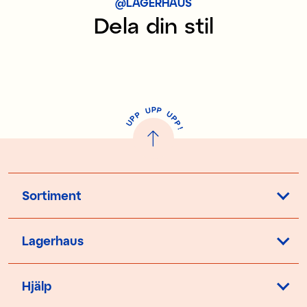
@LAGERHAUS
Dela din stil
P
U
P
U
P
P
P
U
P
!
Sortiment
Lagerhaus
Hjälp