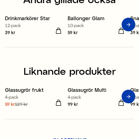
Drinkmarkörer Star
Ballonger Glam
Sna
12-pack
10-pack
6-p
Pris
39 kr
:
39 kr
Pris
59 kr
:
59 kr
Pris
39 k
Liknande produkter
Glassugrör frukt
Glassugrör Multi
Gla
Sale
4-pack
4-pack
4-p
Nuvarande pris
59 kr
129 kr
:
Pris
99 kr
:
99 kr
Pris
99 k
59 kr
Tidigare pris
:
129 kr