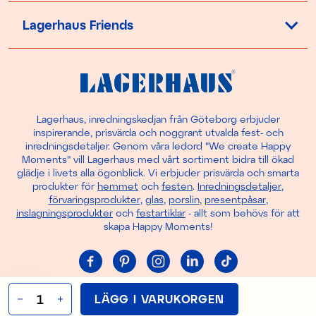
Lagerhaus Friends
Lagerhaus, inredningskedjan från Göteborg erbjuder
inspirerande, prisvärda och noggrant utvalda fest- och
inredningsdetaljer. Genom våra ledord "We create Happy
Moments" vill Lagerhaus med vårt sortiment bidra till ökad
glädje i livets alla ögonblick. Vi erbjuder prisvärda och smarta
produkter för
hemmet
och
festen
.
Inredningsdetaljer
,
förvaringsprodukter
,
glas
,
porslin
,
presentpåsar
,
inslagningsprodukter
och
festartiklar
- allt som behövs för att
skapa Happy Moments!
Cookie-inställningar
LÄGG I VARUKORGEN