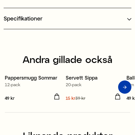
Specifikationer
Andra gillade också
Tillverkad i Europa
Pappersmugg Sommar
Servett Sippa
Bal
Sale
12-pack
20-pack
5 m
Pris
49 kr
:
49 kr
Nuvarande pris
15 kr
39 kr
:
Pris
49 k
15 kr
Tidigare pris
:
39 kr