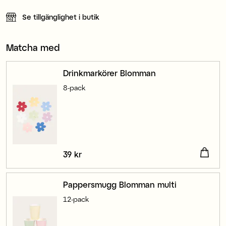
Se tillgänglighet i butik
Matcha med
Drinkmarkörer Blomman
8-pack
Pris
39 kr
:
39 kr
Pappersmugg Blomman multi
12-pack