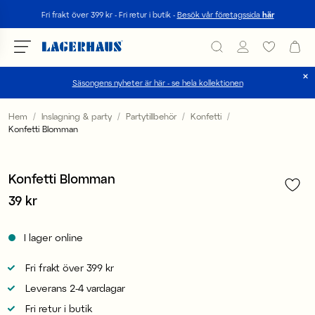
Sök
Fri frakt över 399 kr - Fri retur i butik -
Besök vår företagssida
här
Säsongens nyheter är här - se hela kollektionen
Välj språk / valuta
Hem
Inslagning & party
Partytillbehör
Konfetti
Konfetti Blomman
1
/
1
DK / EUR
FI / EUR
Konfetti Blomman
Pris
39 kr
:
39 kr
NO / NKR
SE / SEK
I lager online
Fri frakt över 399 kr
Leverans 2-4 vardagar
Fri retur i butik