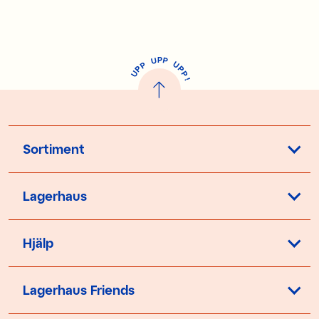
P
U
P
U
P
P
P
U
P
!
Sortiment
Lagerhaus
Hjälp
Lagerhaus Friends