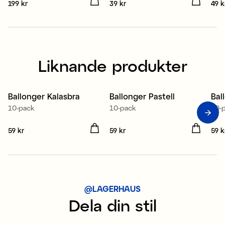
Pris
199 kr
:
199 kr
Pris
39 kr
:
39 kr
Pris
49 k
Liknande produkter
Ballonger Kalasbra
Ballonger Pastell
Bal
10-pack
10-pack
10-
Pris
59 kr
:
59 kr
Pris
59 kr
:
59 kr
Pris
59 k
@LAGERHAUS
Dela din stil