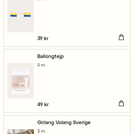
Pris
39 kr
:
39 kr
Ballongtejp
5 m
Pris
49 kr
:
49 kr
Girlang Volang Sverige
3 m