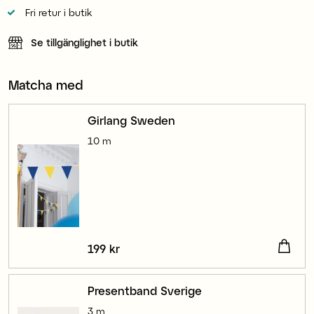
Fri retur i butik
Se tillgänglighet i butik
Matcha med
Girlang Sweden
10 m
Pris
199 kr
:
199 kr
Presentband Sverige
3 m