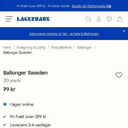
Sök
Fri frakt över 399 kr - Fri retur i butik -
Besök vår företagssida
här
Säsongens nyheter är här - se hela kollektionen
Välj språk / valuta
Hem
Inslagning & party
Partytillbehör
Ballonger
Ballonger Sweden
1
/
5
DK / EUR
FI / EUR
Ballonger Sweden
20-pack
NO / NKR
Pris
79 kr
:
79 kr
SE / SEK
I lager online
Fri frakt över 399 kr
Leverans 2-4 vardagar