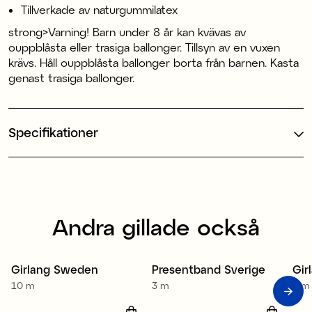
Tillverkade av naturgummilatex
strong>Varning! Barn under 8 år kan kvävas av
ouppblåsta eller trasiga ballonger. Tillsyn av en vuxen
krävs. Håll ouppblåsta ballonger borta från barnen. Kasta
genast trasiga ballonger.
Specifikationer
Andra gillade också
Girlang Sweden
Presentband Sverige
Gir
4 för 3
10 m
3 m
3 m