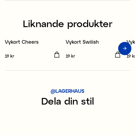
Liknande produkter
Vykort Cheers
Vykort Swiiish
Vy
3 för 2
3 för 2
3
Pris
19 kr
:
19 kr
Pris
19 kr
:
19 kr
Pris
19 k
@LAGERHAUS
Dela din stil