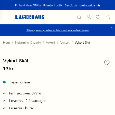
Sök
Fri frakt över 399 kr - Fri retur i butik -
Besök vår företagssida
här
Säsongens nyheter är här - se hela kollektionen
Välj språk / valuta
Hem
Inslagning & party
Vykort
Vykort
Vykort Skål
1
/
2
DK / EUR
3 för 2
Vykort Skål
FI / EUR
Pris
19 kr
:
19 kr
NO / NKR
I lager online
SE / SEK
Fri frakt över 399 kr
Leverans 2-4 vardagar
Fri retur i butik