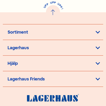
P
U
P
U
P
P
P
U
P
!
Sortiment
Lagerhaus
Hjälp
Lagerhaus Friends