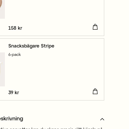
Pris
158 kr
:
158 kr
Snacksbägare Stripe
6-pack
Pris
39 kr
:
39 kr
skrivning