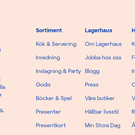
Sortiment
Lagerhaus
H
Kök & Servering
Om Lagerhaus
K
g
Inredning
Jobba hos oss
F
Inslagning & Party
Blogg
I
d
Godis
Press
C
lla
a
Böcker & Spel
Våra butiker
V
as
,
Presenter
Hållbar livsstil
R
r
Presentkort
Min Stora Dag
Å