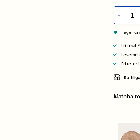
I lager on
Fri frakt
Leverans
Fri retur 
Se tillg
Matcha 