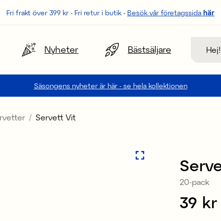
Fri frakt över 399 kr - Fri retur i butik -
Besök vår företagssida
här
Sök
Nyheter
Bästsäljare
Säsongens nyheter är här - se hela kollektionen
rvetter
Servett Vit
3 för 99 kr
Serve
20-pack
Pris
39 kr
: