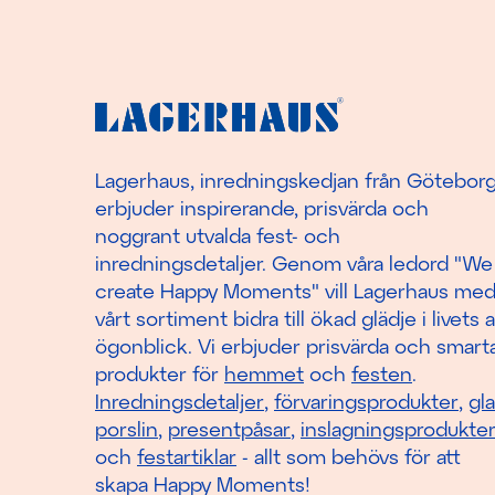
Lagerhaus, inredningskedjan från Götebor
erbjuder inspirerande, prisvärda och
noggrant utvalda fest- och
inredningsdetaljer. Genom våra ledord "We
create Happy Moments" vill Lagerhaus me
vårt sortiment bidra till ökad glädje i livets a
ögonblick. Vi erbjuder prisvärda och smart
produkter för
hemmet
och
festen
.
Inredningsdetaljer
,
förvaringsprodukter
,
gl
porslin
,
presentpåsar
,
inslagningsprodukte
och
festartiklar
- allt som behövs för att
skapa Happy Moments!