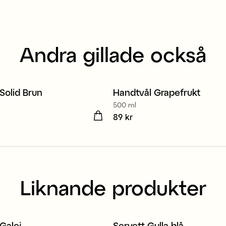
Andra gillade också
rkad i Europa
Solid Brun
Handtvål Grapefrukt
99 kr
2 för 139 kr
500 ml
kr
Pris
89 kr
:
89 kr
Liknande produkter
rkad i Europa
Tillverkad i Europa
Galej
Servett Gulla blå