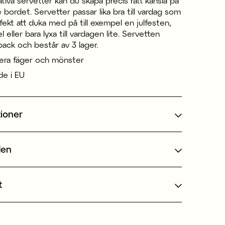
iva servetter kan du skapa precis rätt känsla på
bordet. Servetter passar lika bra till vardag som
erfekt att duka med på till exempel en julfesten,
 eller bara lyxa till vardagen lite. Servetten
-pack och består av 3 lager.
flera fäger och mönster
ade i EU
tioner
den
t