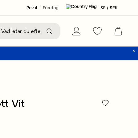
Privat
Företag
SE / SEK
tt Vit
39 kr