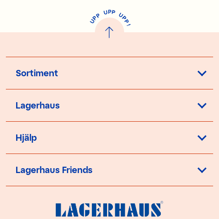
P
U
P
U
P
P
P
U
P
!
Sortiment
Lagerhaus
Hjälp
Lagerhaus Friends