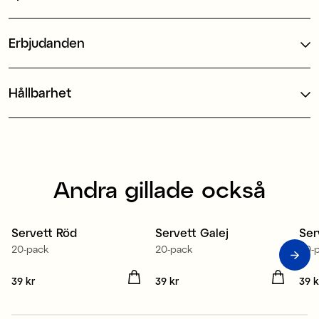
Erbjudanden
Hållbarhet
Andra gillade också
Tillverkad i Europa
Tillverkad i Europa
Ti
Servett Röd
Servett Galej
Ser
3 för 99 kr
3 för 99 kr
3
20-pack
20-pack
20-
Pris
39 kr
:
39 kr
Pris
39 kr
:
39 kr
Pris
39 k