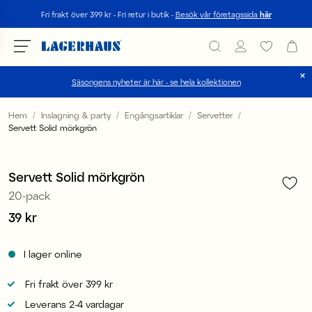
Sök
Fri frakt över 399 kr - Fri retur i butik -
Besök vår företagssida
här
Säsongens nyheter är här - se hela kollektionen
Välj språk / valuta
Hem
Inslagning & party
Engångsartiklar
Servetter
Servett Solid mörkgrön
1
/
1
DK / EUR
3 för 99 kr
FI / EUR
Servett Solid mörkgrön
20-pack
NO / NKR
Pris
39 kr
:
39 kr
SE / SEK
I lager online
Fri frakt över 399 kr
Leverans 2-4 vardagar