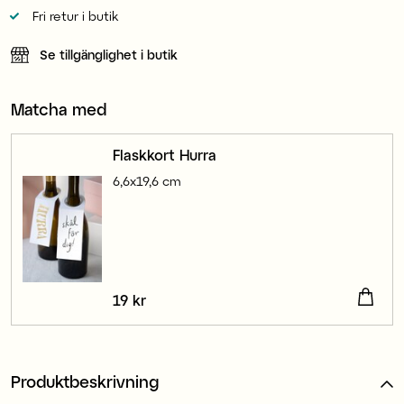
Fri retur i butik
Se tillgänglighet i butik
Matcha med
Flaskkort Hurra
6,6x19,6 cm
Pris
19 kr
:
19 kr
Produktbeskrivning