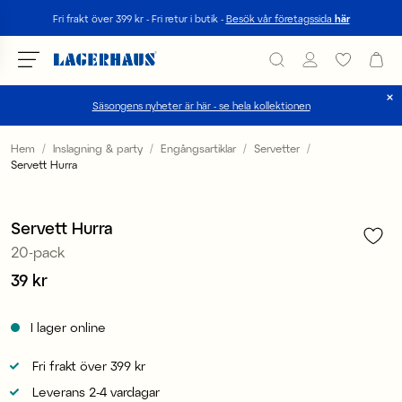
Sök
Fri frakt över 399 kr - Fri retur i butik -
Besök vår företagssida
här
Säsongens nyheter är här - se hela kollektionen
Välj språk / valuta
Hem
Inslagning & party
Engångsartiklar
Servetter
Servett Hurra
1
/
3
DK / EUR
3 för 99 kr
FI / EUR
Servett Hurra
20-pack
NO / NKR
Pris
39 kr
:
39 kr
SE / SEK
I lager online
Fri frakt över 399 kr
Leverans 2-4 vardagar