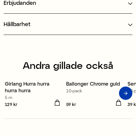
Erbjudanden
Hållbarhet
Andra gillade också
Ti
Girlang Hurra hurra
Ballonger Chrome guld
Ser
3
hurra hurra
10-pack
20-
5 m
Pris
129 kr
:
129 kr
Pris
59 kr
:
59 kr
Pris
39 k