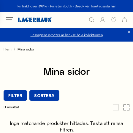
Sök
Fri frakt över 399 kr - Fri retur i butik -
Besök vår företagssida
här
Säsongens nyheter är här - se hela kollektionen
Välj språk / valuta
Hem
Mina sidor
DK / EUR
Mina sidor
FI / EUR
NO / NKR
FILTER
SORTERA
SE / SEK
0
resultat
Inga matchande produkter hittades. Testa att rensa
filtren.