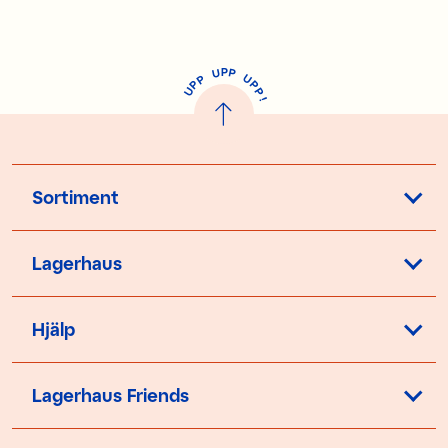
P
U
P
U
P
P
P
U
P
!
Sortiment
Lagerhaus
Hjälp
Lagerhaus Friends