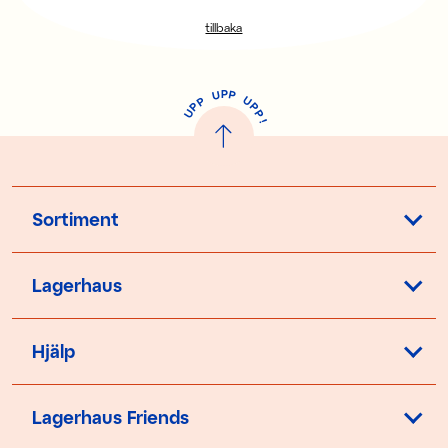
tillbaka
P
U
P
U
P
P
P
U
P
!
Sortiment
Lagerhaus
Hjälp
Lagerhaus Friends