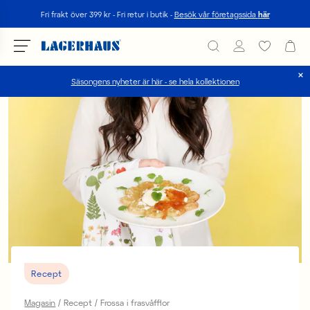
Sök
Fri frakt över 399 kr - Fri retur i butik -
Besök vår företagssida
här
Säsongens nyheter är här - se hela kollektionen
Välj språk / valuta
DK / EUR
FI / EUR
NO / NKR
SE / SEK
Recept
Magasin
Recept
Frossa i frasvåfflor