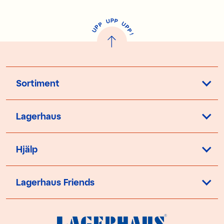
P
U
P
U
P
P
P
U
P
!
Sortiment
Lagerhaus
Hjälp
Lagerhaus Friends