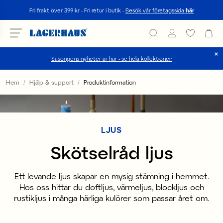
Sök
Fri frakt över 399 kr - Fri retur i butik -
Besök vår företagssida
här
Säsongens nyheter är här - se hela kollektionen
Välj språk / valuta
Hem
Hjälp & support
Produktinformation
DK / EUR
FI / EUR
LJUS
NO / NKR
Skötselråd ljus
SE / SEK
Ett levande ljus skapar en mysig stämning i hemmet.
Hos oss hittar du doftljus, värmeljus, blockljus och
rustikljus i många härliga kulörer som passar året om.