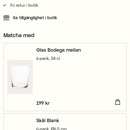
Fri retur i butik
Se tillgänglighet i butik
Matcha med
Glas Bodega mellan
6-pack, 34 cl
Pris
199 kr
:
199 kr
Skål Blank
6-pack, Ø6,5 cm