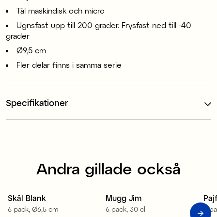
Tål maskindisk och micro
Ugnsfast upp till 200 grader. Frysfast ned till -40
grader
Ø9,5 cm
Fler delar finns i samma serie
Specifikationer
Andra gillade också
Skål Blank
Mugg Jim
Paj
6-pack, Ø6,5 cm
6-pack, 30 cl
6-p