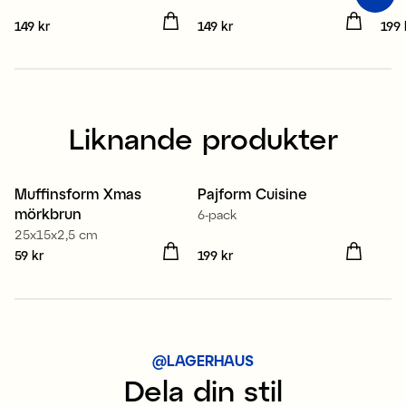
Pris
149 kr
:
149 kr
Pris
149 kr
:
149 kr
Pris
199 
Liknande produkter
Muffinsform Xmas
Pajform Cuisine
mörkbrun
6-pack
25x15x2,5 cm
Pris
59 kr
:
59 kr
Pris
199 kr
:
199 kr
@LAGERHAUS
Dela din stil