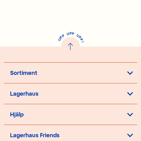
P
U
P
U
P
P
P
U
P
!
Sortiment
Lagerhaus
Hjälp
Lagerhaus Friends