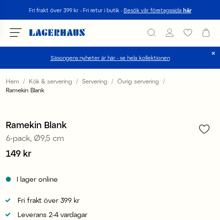
Sök
Fri frakt över 399 kr - Fri retur i butik -
Besök vår företagssida
här
Säsongens nyheter är här - se hela kollektionen
Välj språk / valuta
Hem
Kök & servering
Servering
Övrig servering
Ramekin Blank
1
/
3
DK / EUR
FI / EUR
Ramekin Blank
6-pack, Ø9,5 cm
NO / NKR
Pris
149 kr
:
149 kr
SE / SEK
I lager online
Fri frakt över 399 kr
Leverans 2-4 vardagar