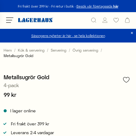
Sök
Fri frakt över 399 kr - Fri retur i butik -
Besök vår företagssida
här
Säsongens nyheter är här - se hela kollektionen
Välj språk / valuta
Hem
Kök & servering
Servering
Övrig servering
Metallsugrör Gold
1
/
4
DK / EUR
FI / EUR
Metallsugrör Gold
4-pack
NO / NKR
Pris
99 kr
:
99 kr
SE / SEK
I lager online
Fri frakt över 399 kr
Leverans 2-4 vardagar