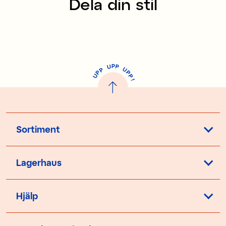
Dela din stil
P
U
P
U
P
P
P
U
P
!
Sortiment
Lagerhaus
Hjälp