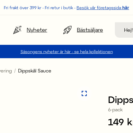
Fri frakt över 399 kr - Fri retur i butik -
Besök vår företagssida
här
Sök
Nyheter
Bästsäljare
Säsongens nyheter är här - se hela kollektionen
vering
Dippskål Sauce
Dipps
6-pack
Pris
149 k
: