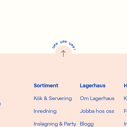
P
U
P
U
P
P
P
U
P
!
Sortiment
Lagerhaus
H
Kök & Servering
Om Lagerhaus
K
g
Inredning
Jobba hos oss
F
Inslagning & Party
Blogg
I