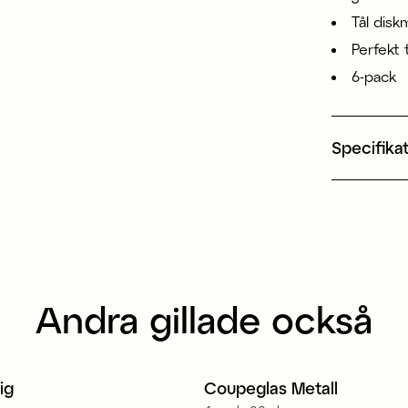
Tål disk
Perfekt 
6-pack
Specifika
Andra gillade också
ig
Coupeglas Metall