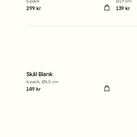
6-pack
Ø17 cm
Pris
299 kr
:
299 kr
Pris
139 kr
:
139
Skål Blank
6-pack, Ø6,5 cm
Pris
149 kr
:
149 kr