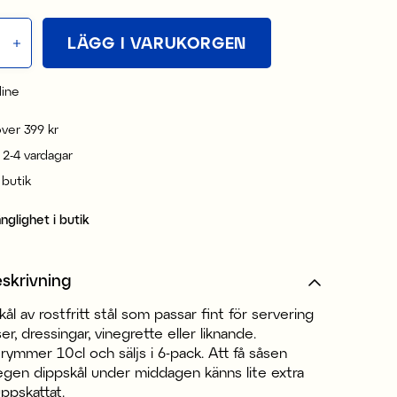
LÄGG I VARUKORGEN
line
 över 399 kr
 2-4 vardagar
i butik
änglighet i butik
skrivning
kål av rostfritt stål som passar fint för servering
er, dressingar, vinegrette eller liknande.
rymmer 10cl och säljs i 6-pack. Att få såsen
egen dippskål under middagen känns lite extra
uppskattat.