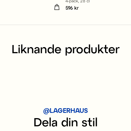
4-pack, 28 cl
 kr
Pris
596 kr
:
596 kr
Liknande produkter
@LAGERHAUS
Dela din stil