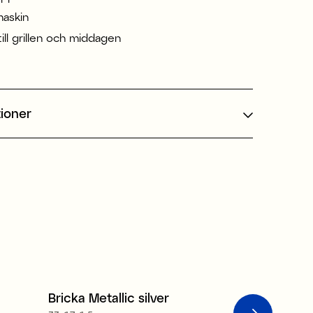
maskin
till grillen och middagen
tioner
Bricka Metallic silver
Glaskann
Sale