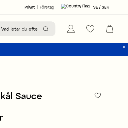
Privat
Företag
SE / SEK
kål Sauce
r
149 kr