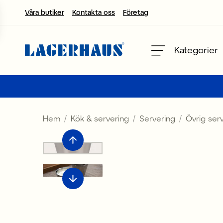
Våra butiker
Kontakta oss
Företag
Välj språk / valuta
Kategorier
DK / EUR
FI / EUR
Hem
Kök & servering
Servering
Övrig ser
NO / NKR
SE / SEK