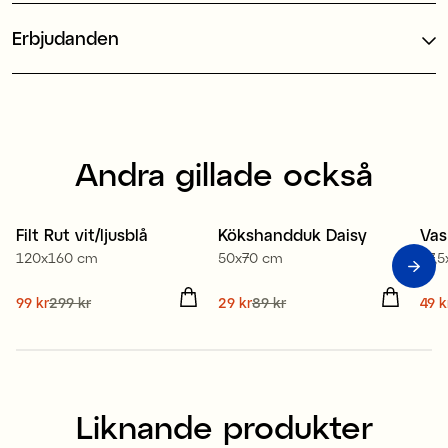
Erbjudanden
Andra gillade också
100% ekologisk bomull
Filt Rut vit/ljusblå
Kökshandduk Daisy
Vas
Sale
Sale
S
120x160 cm
50x70 cm
17,
Nuvarande pris
99 kr
299 kr
:
Nuvarande pris
29 kr
89 kr
:
Nuv
49 k
99 kr
Tidigare pris
:
299 kr
29 kr
Tidigare pris
:
89 kr
49 
Liknande produkter