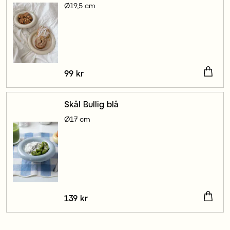
Ø19,5 cm
Pris
99 kr
:
99 kr
Skål Bullig blå
Ø17 cm
Pris
139 kr
:
139 kr