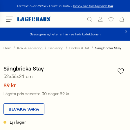
Sök
Fri frakt över 399 kr - Fri retur i butik -
Besök vår företagssida
här
Säsongens nyheter är här - se hela kollektionen
Välj språk / valuta
Hem
Kök & servering
Servering
Brickor & fat
Sängbricka Stay
1
/
3
DK / EUR
Sale
Sängbricka Stay
FI / EUR
52x36x24 cm
NO / NKR
Pris
89 kr
:
89 kr
Lägsta pris senaste 30 dagar
89 kr
Pris
:
89 kr
SE / SEK
BEVAKA VARA
Ej i lager