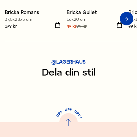
Bricka Romans
Bricka Gullet
Bri
Sale
37,5x28x5 cm
16x20 cm
33x
Pris
179 kr
:
179 kr
Nuvarande pris
49 kr
99 kr
:
Pris
79 k
49 kr
Tidigare pris
:
99 kr
@LAGERHAUS
Dela din stil
P
U
P
U
P
P
P
U
P
!