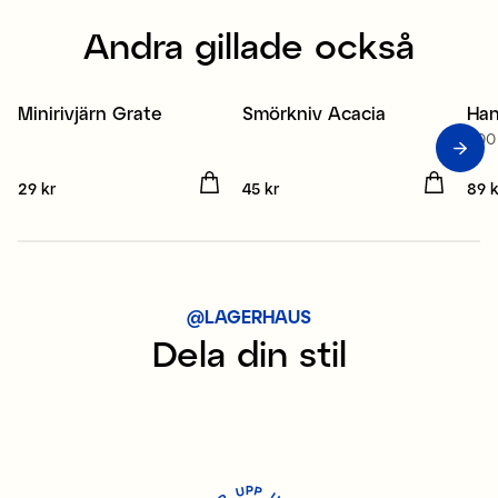
Andra gillade också
Minirivjärn Grate
Smörkniv Acacia
Han
2
500
Pris
29 kr
:
29 kr
Pris
45 kr
:
45 kr
Pris
89 k
@LAGERHAUS
Dela din stil
P
U
P