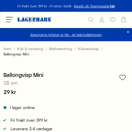
Sök
Fri frakt över 399 kr - Fri retur i butik -
Besök vår företagssida
här
Säsongens nyheter är här - se hela kollektionen
Välj språk / valuta
Hem
Kök & servering
Matberedning
Köksredskap
Ballongvisp Mini
1
/
1
DK / EUR
FI / EUR
Ballongvisp Mini
18 cm
NO / NKR
Pris
29 kr
:
29 kr
SE / SEK
I lager online
Fri frakt över 399 kr
Leverans 2-4 vardagar