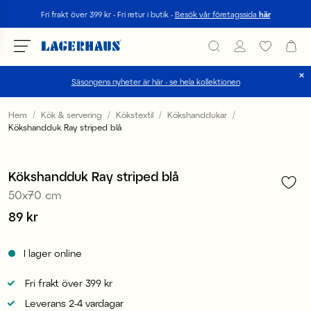
Sök
Fri frakt över 399 kr - Fri retur i butik -
Besök vår företagssida
här
Säsongens nyheter är här - se hela kollektionen
Välj språk / valuta
Hem
Kök & servering
Kökstextil
Kökshanddukar
Kökshandduk Ray striped blå
1
/
3
DK / EUR
2 för 149 kr
FI / EUR
Kökshandduk Ray striped blå
50x70 cm
NO / NKR
Pris
89 kr
:
89 kr
SE / SEK
I lager online
Fri frakt över 399 kr
Leverans 2-4 vardagar