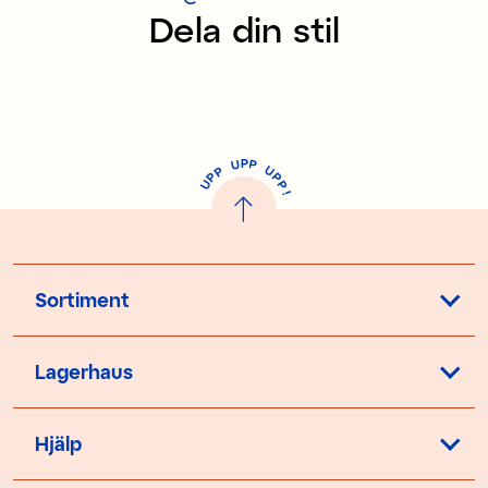
Dela din stil
P
U
P
U
P
P
P
U
P
!
Sortiment
Lagerhaus
Hjälp