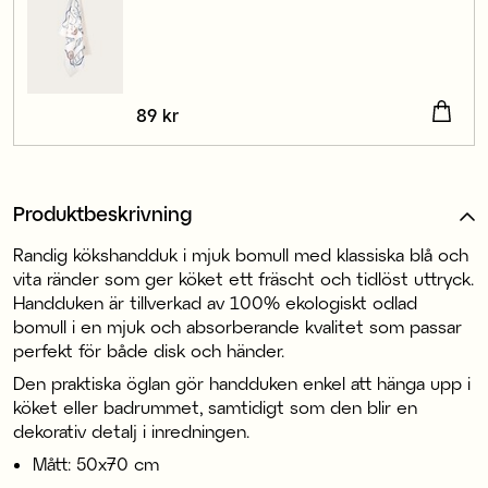
Pris
89 kr
:
89 kr
Produktbeskrivning
Randig kökshandduk i mjuk bomull med klassiska blå och
vita ränder som ger köket ett fräscht och tidlöst uttryck.
Handduken är tillverkad av 100% ekologiskt odlad
bomull i en mjuk och absorberande kvalitet som passar
perfekt för både disk och händer.
Den praktiska öglan gör handduken enkel att hänga upp i
köket eller badrummet, samtidigt som den blir en
dekorativ detalj i inredningen.
Mått: 50x70 cm