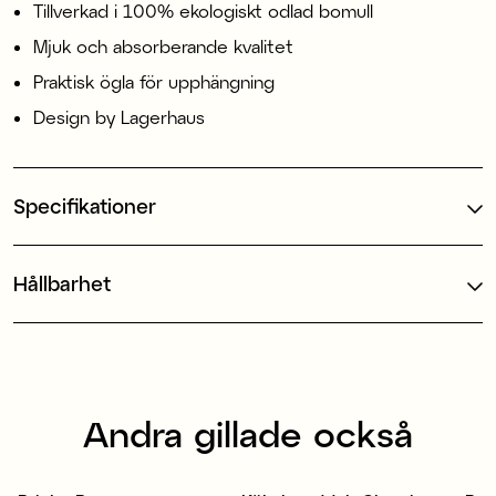
Tillverkad i 100% ekologiskt odlad bomull
Mjuk och absorberande kvalitet
Praktisk ögla för upphängning
Design by Lagerhaus
Specifikationer
Hållbarhet
Andra gillade också
100% ekologisk bomull
1