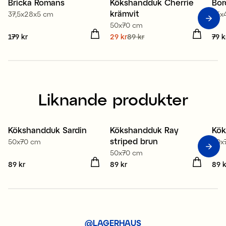
Bricka Romans
Kökshandduk Cherrie
Bor
Sale
krämvit
37,5x28x5 cm
35x
50x70 cm
Pris
179 kr
:
179 kr
Nuvarande pris
29 kr
89 kr
:
Pris
79 k
29 kr
Tidigare pris
:
89 kr
Liknande produkter
100% ekologisk bomull
100% ekologisk bomull
1
Kökshandduk Sardin
Kökshandduk Ray
Kök
2 för 149 kr
Nyhet
2
striped brun
50x70 cm
50x
2 för 149 kr
50x70 cm
Pris
89 kr
:
89 kr
Pris
89 kr
:
89 kr
Pris
89 k
@LAGERHAUS