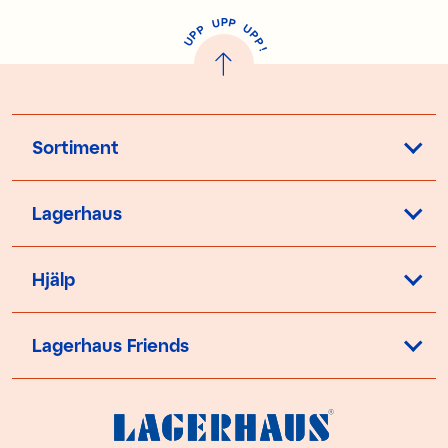
P
U
P
U
P
P
P
U
P
!
Sortiment
Lagerhaus
Hjälp
Lagerhaus Friends