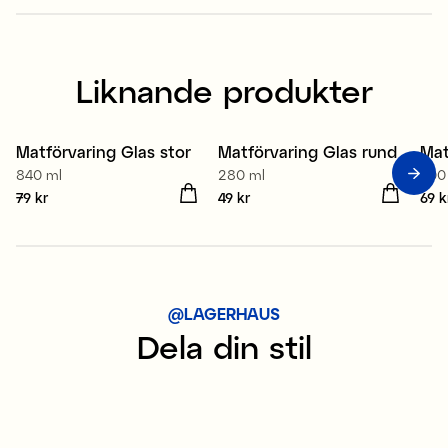
Liknande produkter
Matförvaring Glas stor
Matförvaring Glas rund
Mat
840 ml
280 ml
600
Pris
79 kr
:
79 kr
Pris
49 kr
:
49 kr
Pris
69 k
@LAGERHAUS
Dela din stil