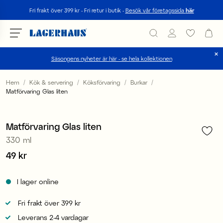
Sök
Fri frakt över 399 kr - Fri retur i butik -
Besök vår företagssida
här
Säsongens nyheter är här - se hela kollektionen
Välj språk / valuta
Hem
Kök & servering
Köksförvaring
Burkar
Matförvaring Glas liten
1
/
3
DK / EUR
FI / EUR
Matförvaring Glas liten
330 ml
NO / NKR
Pris
49 kr
:
49 kr
SE / SEK
I lager online
Fri frakt över 399 kr
Leverans 2-4 vardagar