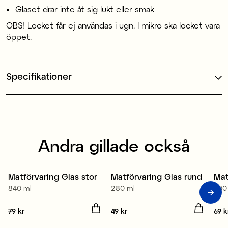
Glaset drar inte åt sig lukt eller smak
OBS! Locket får ej användas i ugn. I mikro ska locket vara
öppet.
Specifikationer
Andra gillade också
Matförvaring Glas stor
Matförvaring Glas rund
Mat
840 ml
280 ml
600
Pris
79 kr
:
79 kr
Pris
49 kr
:
49 kr
Pris
69 k