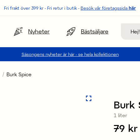
Fri frakt över 399 kr - Fri retur i butik -
Besök vår företagssida
här
Sök
Nyheter
Bästsäljare
Säsongens nyheter är här - se hela kollektionen
Burk Spice
Burk 
1 liter
Pris
79 kr
: