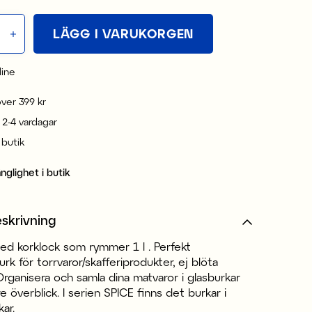
LÄGG I VARUKORGEN
line
 över 399 kr
 2-4 vardagar
i butik
änglighet i butik
skrivning
ed korklock som rymmer 1 l . Perfekt
urk för torrvaror/skafferiprodukter, ej blöta
Organisera och samla dina matvaror i glasburkar
re överblick. I serien SPICE finns det burkar i
kar.