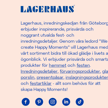
Lagerhaus, inredningskedjan från Götebor
erbjuder inspirerande, prisvärda och
noggrant utvalda fest- och
inredningsdetaljer. Genom våra ledord "We
create Happy Moments" vill Lagerhaus me
vårt sortiment bidra till ökad glädje i livets a
ögonblick. Vi erbjuder prisvärda och smart
produkter för
hemmet
och
festen
.
Inredningsdetaljer
,
förvaringsprodukter
,
gl
porslin
,
presentpåsar
,
inslagningsprodukte
och
festartiklar
- allt som behövs för att
skapa Happy Moments!