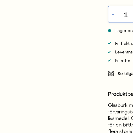
I lager on
Fri frakt
Leverans
Fri retur 
Se tillg
Produktbe
Glasburk m
förvaringsb
livsmedel. 
för en bätt
flera storle