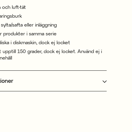
 och luft-tät
aringsburk
ör sylta/safta eller inläggning
er produkter i samma serie
diska i diskmaskin, dock ej locket
 upptill 150 grader, dock ej locket. Använd ej i
nehåll
tioner