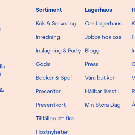
Sortiment
Lagerhaus
H
Kök & Servering
Om Lagerhaus
K
g
Inredning
Jobba hos oss
F
Inslagning & Party
Blogg
I
d
Godis
Press
C
lla
a
Böcker & Spel
Våra butiker
V
as
,
Presenter
Hållbar livsstil
R
r
Presentkort
Min Stora Dag
Å
Tillfällen att fira
Höstnyheter