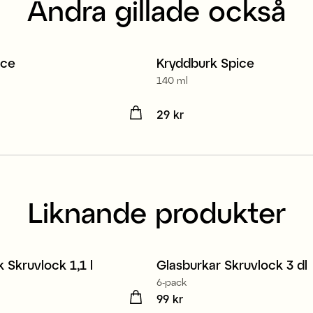
Andra gillade också
ice
Kryddburk Spice
140 ml
kr
Pris
29 kr
:
29 kr
Liknande produkter
 Skruvlock 1,1 l
Glasburkar Skruvlock 3 dl
3
6-pack
kr
Pris
99 kr
:
99 kr