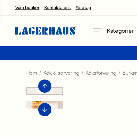
Våra butiker
Kontakta oss
Företag
Välj språk / valuta
Kategorier
DK / EUR
FI / EUR
Hem
Kök & servering
Köksförvaring
Burkar
NO / NKR
SE / SEK