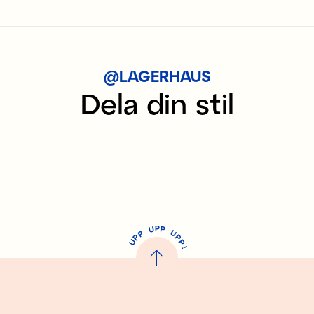
@LAGERHAUS
Dela din stil
P
U
P
U
P
P
P
U
P
!