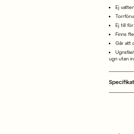
Ej vatten
Torrförv
Ej till f
Finns fl
Går att 
Ugnsfast
ugn utan in
Specifika