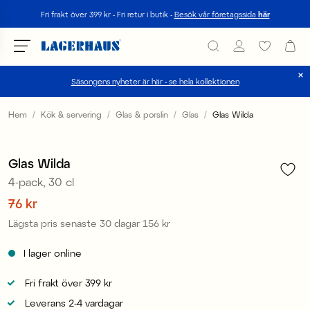
Sök
Fri frakt över 399 kr - Fri retur i butik -
Besök vår företagssida
här
Säsongens nyheter är här - se hela kollektionen
Välj språk / valuta
Hem
Kök & servering
Glas & porslin
Glas
Glas Wilda
1
/
1
DK / EUR
Sale
Glas Wilda
FI / EUR
4-pack, 30 cl
NO / NKR
Pris
76 kr
:
76 kr
Lägsta pris senaste 30 dagar
156 kr
Pris
:
156 kr
SE / SEK
I lager online
Fri frakt över 399 kr
Leverans 2-4 vardagar