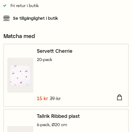
Fri retur i butik
Se tillgänglighet i butik
Matcha med
Servett Cherrie
20-pack
Nuvarande pris
15 kr
39 kr
:
15 kr
Tidigare pris
:
39 kr
Tallrik Ribbed plast
6-pack, Ø20 cm