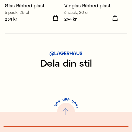
Glas Ribbed plast
Vinglas Ribbed plast
6-pack, 25 cl
6-pack, 20 cl
Pris
234 kr
:
234 kr
Pris
294 kr
:
294 kr
@LAGERHAUS
Dela din stil
P
U
P
U
P
P
P
U
P
!