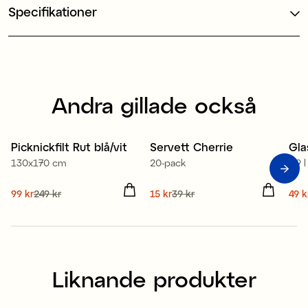
Specifikationer
Andra gillade också
Tillverkad i Europa
Picknickfilt Rut blå/vit
Servett Cherrie
Gla
Sale
Sale
S
130x170 cm
20-pack
0,9 l
Nuvarande pris
99 kr
249 kr
:
Nuvarande pris
15 kr
39 kr
:
Nuv
49 k
99 kr
Tidigare pris
:
249 kr
15 kr
Tidigare pris
:
39 kr
49 
Liknande produkter