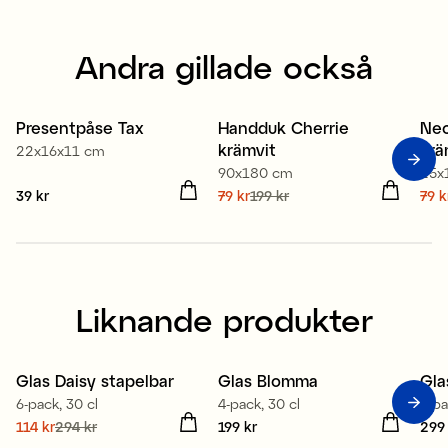
Andra gillade också
100% ekologisk bomull
1
Presentpåse Tax
Handduk Cherrie
Nec
Nyhet
Sale
S
krämvit
krä
22x16x11 cm
90x180 cm
25x
Pris
39 kr
:
39 kr
Nuvarande pris
79 kr
199 kr
:
Nuv
79 k
79 kr
Tidigare pris
:
199 kr
79 
Liknande produkter
Glas Daisy stapelbar
Glas Blomma
Gla
Sale
6-pack, 30 cl
4-pack, 30 cl
4-pa
Nuvarande pris
114 kr
294 kr
:
Pris
199 kr
:
199 kr
Pris
299