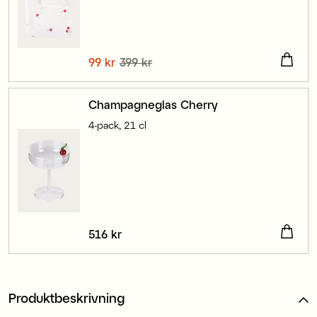
Nuvarande pris
99 kr
399 kr
:
99 kr
Tidigare pris
:
399 kr
Champagneglas Cherry
4-pack, 21 cl
Pris
516 kr
:
516 kr
Produktbeskrivning