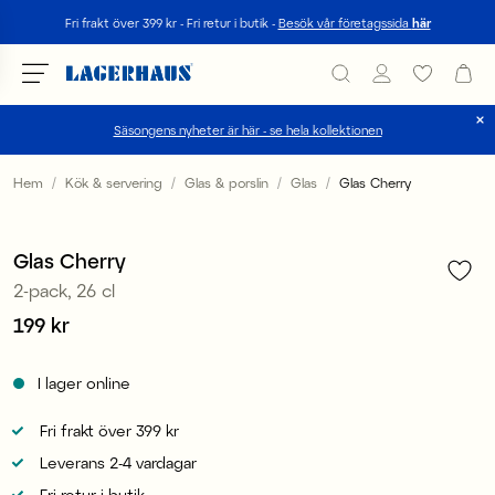
Sök
Fri frakt över 399 kr - Fri retur i butik -
Besök vår företagssida
här
Säsongens nyheter är här - se hela kollektionen
Välj språk / valuta
Hem
Kök & servering
Glas & porslin
Glas
Glas Cherry
1
/
2
DK / EUR
Glas Cherry
FI / EUR
2-pack, 26 cl
NO / NKR
Pris
199 kr
:
199 kr
SE / SEK
I lager online
Fri frakt över 399 kr
Leverans 2-4 vardagar
Fri retur i butik