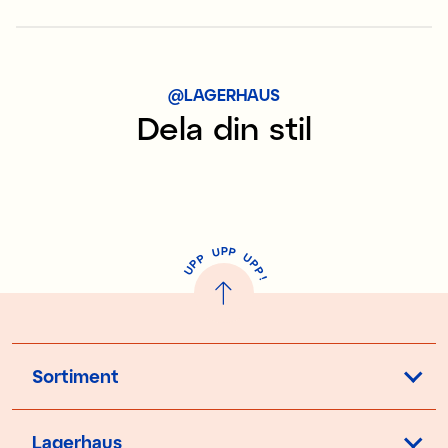
114 kr
Tidigare pris
:
294 kr
@LAGERHAUS
Dela din stil
P
U
P
U
P
P
P
U
P
!
Sortiment
Lagerhaus