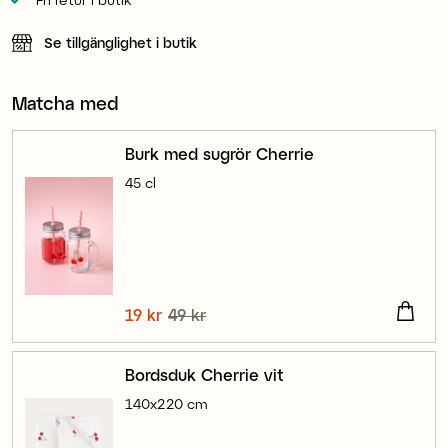
Se tillgänglighet i butik
Matcha med
Burk med sugrör Cherrie
45 cl
Nuvarande pris
19 kr
49 kr
:
19 kr
Tidigare pris
:
49 kr
Bordsduk Cherrie vit
140x220 cm