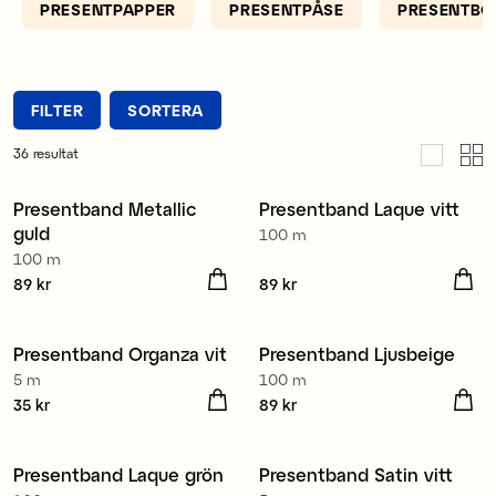
PRESENTPAPPER
PRESENTPÅSE
PRESENTBO
FILTER
SORTERA
36
resultat
Presentband Metallic
Presentband Laque vitt
4 för 3
4 för 3
guld
100 m
100 m
Pris
89 kr
:
89 kr
Pris
89 kr
:
89 kr
Presentband Organza vit
Presentband Ljusbeige
4 för 3
4 för 3
5 m
100 m
Pris
35 kr
:
35 kr
Pris
89 kr
:
89 kr
Återvunnen polyester
Presentband Laque grön
Presentband Satin vitt
4 för 3
4 för 3