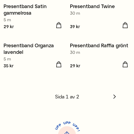
Presentband Satin
Presentband Twine
4 för 3
4 för 3
gammelrosa
30 m
5 m
Pris
29 kr
:
29 kr
Pris
39 kr
:
39 kr
Presentband Organza
Presentband Raffia grönt
4 för 3
4 för 3
lavendel
30 m
5 m
Pris
35 kr
:
35 kr
Pris
29 kr
:
29 kr
Sida
1
av
2
P
U
P
U
P
P
P
U
P
!