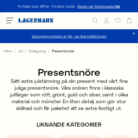
Sök
Fri frakt över 399 kr - Fri retur i butik -
Besök vår företagssida
här
Säsongens nyheter är här - se hela kollektionen
Välj språk / valuta
Hem
Jul
Inslagning
Presentsnöre
DK / EUR
Presentsnöre
FI / EUR
Sätt extra julstämning på din present med vårt fina
juliga presentsnöre. Våra snören finns i klassiska
NO / NKR
julfärger som rött, grönt, guld och silver, samt i olika
SE / SEK
material och mönster. En liten detalj som gör stor
skillnad och får paketet att se extra festligt ut.
LIKNANDE KATEGORIER