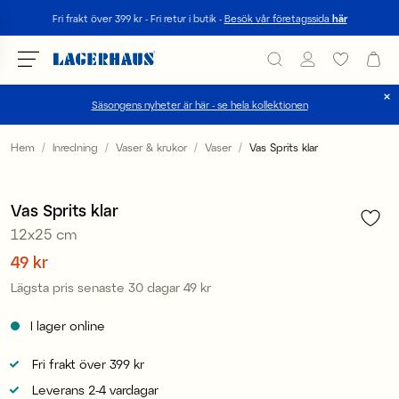
Sök
Fri frakt över 399 kr - Fri retur i butik -
Besök vår företagssida
här
Säsongens nyheter är här - se hela kollektionen
Välj språk / valuta
Hem
Inredning
Vaser & krukor
Vaser
Vas Sprits klar
1
/
2
DK / EUR
Sale
Vas Sprits klar
FI / EUR
12x25 cm
NO / NKR
Pris
49 kr
:
49 kr
Lägsta pris senaste 30 dagar
49 kr
Pris
:
49 kr
SE / SEK
I lager online
Fri frakt över 399 kr
Leverans 2-4 vardagar