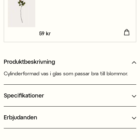
Pris
59 kr
:
59 kr
Produktbeskrivning
Cylinderformad vas i glas som passar bra till blommor.
Specifikationer
Erbjudanden