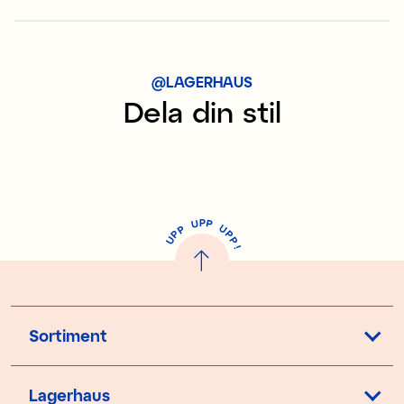
@LAGERHAUS
Dela din stil
P
U
P
U
P
P
P
U
P
!
Sortiment
Lagerhaus