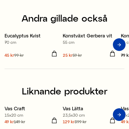
Andra gillade också
Eucalyptus Kvist
Konstväxt Gerbera vit
Kon
Sale
Sale
70 cm
55 cm
75 
Nuvarande pris
45 kr
99 kr
:
Nuvarande pris
25 kr
59 kr
:
Pris
79 k
45 kr
Tidigare pris
:
99 kr
25 kr
Tidigare pris
:
59 kr
Liknande produkter
Vas Craft
Vas Lätta
Vas
Sale
Sale
S
15x20 cm
23,5x30 cm
13x
Nuvarande pris
49 kr
149 kr
:
Nuvarande pris
129 kr
399 kr
:
Nuv
49 k
49 kr
Tidigare pris
:
149 kr
129 kr
Tidigare pris
:
399 kr
49 