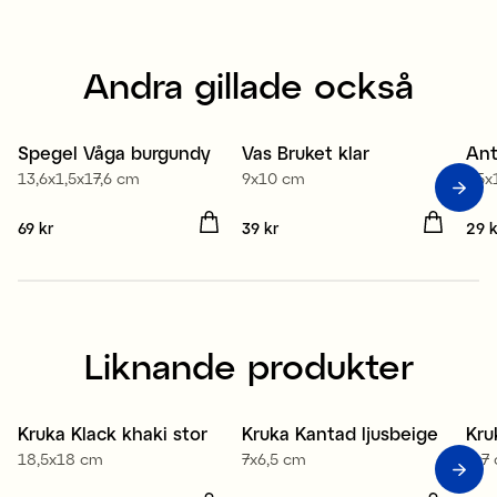
Andra gillade också
Spegel Våga burgundy
Vas Bruket klar
Ant
Medlem 3 för 99 kr
13,6x1,5x17,6 cm
9x10 cm
7,5
Pris
69 kr
:
69 kr
Pris
39 kr
:
39 kr
Pris
29 k
Liknande produkter
Kruka Klack khaki stor
Kruka Kantad ljusbeige
Kru
Sale
18,5x18 cm
7x6,5 cm
7x7