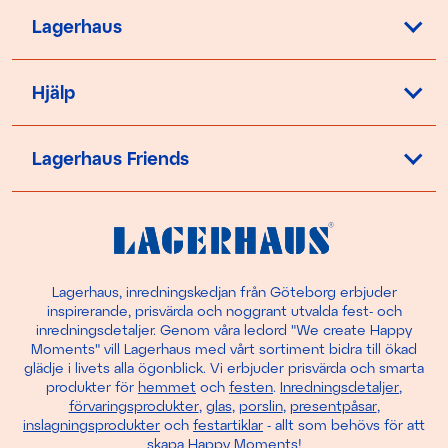
Lagerhaus
Hjälp
Lagerhaus Friends
Lagerhaus, inredningskedjan från Göteborg erbjuder
inspirerande, prisvärda och noggrant utvalda fest- och
inredningsdetaljer. Genom våra ledord "We create Happy
Moments" vill Lagerhaus med vårt sortiment bidra till ökad
glädje i livets alla ögonblick. Vi erbjuder prisvärda och smarta
produkter för
hemmet
och
festen
.
Inredningsdetaljer
,
förvaringsprodukter
,
glas
,
porslin
,
presentpåsar
,
inslagningsprodukter
och
festartiklar
- allt som behövs för att
skapa Happy Moments!