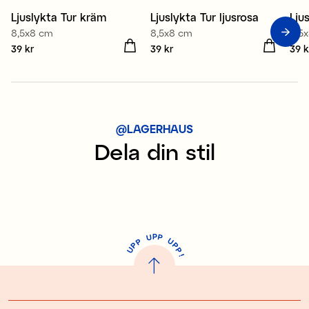
Ljuslykta Tur kräm
Ljuslykta Tur ljusrosa
Lju
8,5x8 cm
8,5x8 cm
8,5
Pris
39 kr
:
39 kr
Pris
39 kr
:
39 kr
Pris
39 k
@LAGERHAUS
Dela din stil
P
U
P
U
P
P
P
U
P
!