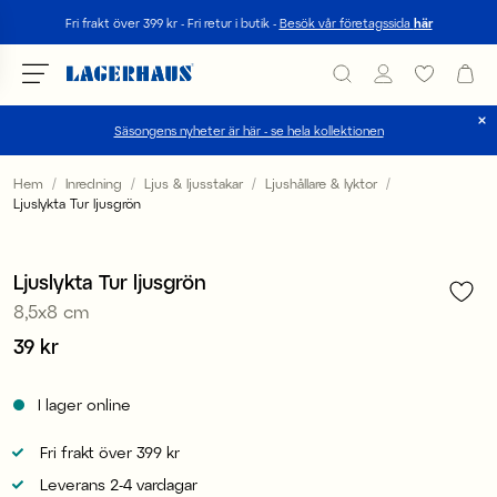
Sök
Fri frakt över 399 kr - Fri retur i butik -
Besök vår företagssida
här
Säsongens nyheter är här - se hela kollektionen
Välj språk / valuta
Hem
Inredning
Ljus & ljusstakar
Ljushållare & lyktor
Ljuslykta Tur ljusgrön
1
/
3
DK / EUR
FI / EUR
Ljuslykta Tur ljusgrön
8,5x8 cm
NO / NKR
Pris
39 kr
:
39 kr
SE / SEK
I lager online
Fri frakt över 399 kr
Leverans 2-4 vardagar