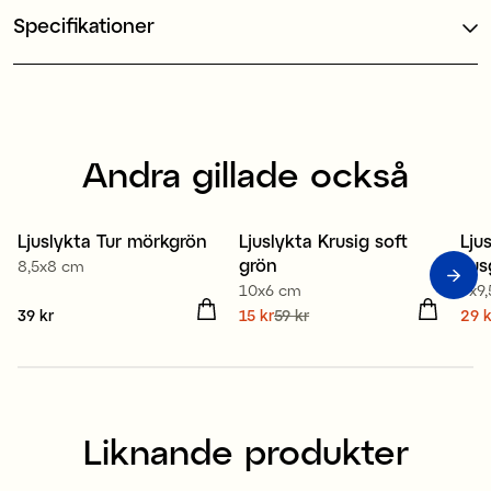
Specifikationer
Andra gillade också
Ljuslykta Tur mörkgrön
Ljuslykta Krusig soft
Lju
Sale
S
grön
lju
8,5x8 cm
10x6 cm
9x9
Pris
39 kr
:
39 kr
Nuvarande pris
15 kr
59 kr
:
Nuv
29 k
15 kr
Tidigare pris
:
59 kr
29 
Liknande produkter