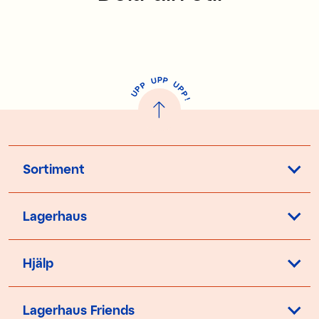
P
U
P
U
P
P
P
U
P
!
Sortiment
Lagerhaus
Hjälp
Lagerhaus Friends