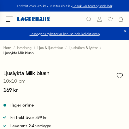
Sök
Fri frakt över 399 kr - Fri retur i butik -
Besök vår företagssida
här
Säsongens nyheter är här - se hela kollektionen
Välj språk / valuta
Hem
Inredning
Ljus & ljusstakar
Ljushållare & lyktor
Ljuslykta Milk blush
1
/
2
DK / EUR
FI / EUR
Ljuslykta Milk blush
10x10 cm
NO / NKR
Pris
169 kr
:
169 kr
SE / SEK
I lager online
Fri frakt över 399 kr
Leverans 2-4 vardagar