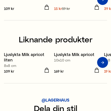
Pris
109 kr
:
109 kr
Nuvarande pris
15 kr
59 kr
:
Nuv
39 k
15 kr
Tidigare pris
:
59 kr
39 
Liknande produkter
Ljuslykta Milk apricot
Ljuslykta Milk apricot
Lju
S
liten
10x10 cm
8x8
8x8 cm
Pris
109 kr
:
109 kr
Pris
169 kr
:
169 kr
Nuv
19 k
19 
@LAGERHAUS
Dela din stil