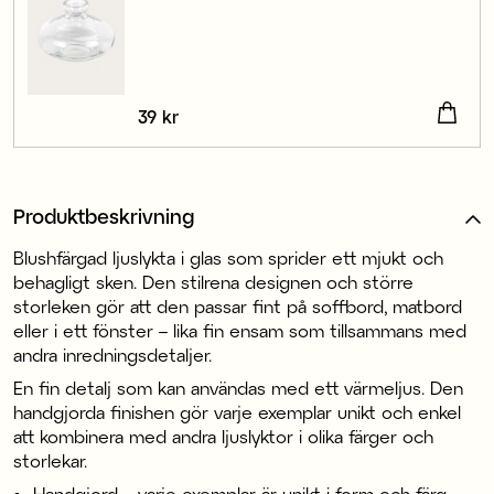
Pris
39 kr
:
39 kr
Produktbeskrivning
Blushfärgad ljuslykta i glas som sprider ett mjukt och
behagligt sken. Den stilrena designen och större
storleken gör att den passar fint på soffbord, matbord
eller i ett fönster – lika fin ensam som tillsammans med
andra inredningsdetaljer.
En fin detalj som kan användas med ett värmeljus. Den
handgjorda finishen gör varje exemplar unikt och enkel
att kombinera med andra ljuslyktor i olika färger och
storlekar.
Handgjord – varje exemplar är unikt i form och färg