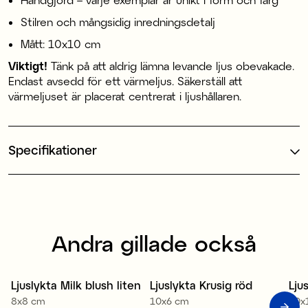
Stilren och mångsidig inredningsdetalj
Mått: 10x10 cm
Viktigt!
Tänk på att aldrig lämna levande ljus obevakade.
Endast avsedd för ett värmeljus. Säkerställ att
värmeljuset är placerat centrerat i ljushållaren.
Specifikationer
Andra gillade också
Ljuslykta Milk blush liten
Ljuslykta Krusig röd
Lju
Sale
S
8x8 cm
10x6 cm
10x