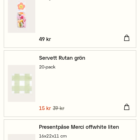
Pris
49 kr
:
49 kr
Servett Rutan grön
20-pack
Nuvarande pris
15 kr
39 kr
:
15 kr
Tidigare pris
:
39 kr
Presentpåse Merci offwhite liten
16x22x11 cm