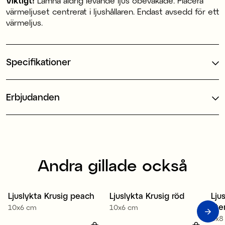
Viktigt!
Lämna aldrig levande ljus obevakade. Placera
värmeljuset centrerat i ljushållaren. Endast avsedd för ett
värmeljus.
Specifikationer
Erbjudanden
Andra gillade också
Ljuslykta Krusig peach
Ljuslykta Krusig röd
Lju
Sale
Sale
S
lit
10x6 cm
10x6 cm
8x8