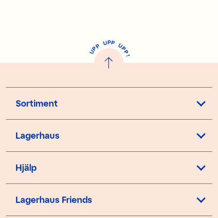
P
U
P
U
P
P
P
U
P
!
Sortiment
Lagerhaus
Hjälp
Lagerhaus Friends