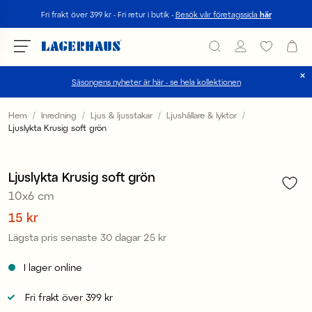
Sök
Fri frakt över 399 kr - Fri retur i butik -
Besök vår företagssida
här
Säsongens nyheter är här - se hela kollektionen
Välj språk / valuta
Hem
Inredning
Ljus & ljusstakar
Ljushållare & lyktor
Ljuslykta Krusig soft grön
1
/
3
DK / EUR
Sale
FI / EUR
Ljuslykta Krusig soft grön
10x6 cm
NO / NKR
Pris
15 kr
:
15 kr
SE / SEK
Lägsta pris senaste 30 dagar
25 kr
Pris
:
25 kr
I lager online
Fri frakt över 399 kr