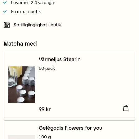
Leverans 2-4 vardagar
Fri retur i butik
Se tillgänglighet i butik
Matcha med
Värmeljus Stearin
50-pack
Pris
99 kr
:
99 kr
Gelégodis Flowers for you
100 g