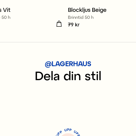
s Vit
Blockljus Beige
- 50 h
Brinntid 50 h
kr
Pris
79 kr
:
79 kr
@LAGERHAUS
Dela din stil
P
U
P
U
P
P
P
U
P