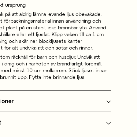
kt ursprung
k på att aldrig lämna levande ljus obevakade.
lt förpackningsmaterial innan användning och
set plant på en stabil, icke-brännbar yta. Använd
ushållare eller ett ljusfat. Klipp veken till ca 1 cm
ing och skär ner blockljusets kanter
 för att undvika att den sotar och rinner.
 utom räckhåll för barn och husdjur. Undvik att
 i drag och i närheten av brandfarligt föremål.
s med minst 10 cm mellanrum. Släck ljuset innan
brunnit upp. Flytta inte brinnande ljus.
tioner
t