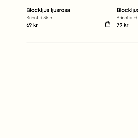
Blockljus ljusrosa
Blocklju
Brinntid 35 h
Brinntid +/
Pris
69 kr
:
69 kr
Pris
79 kr
:
79 