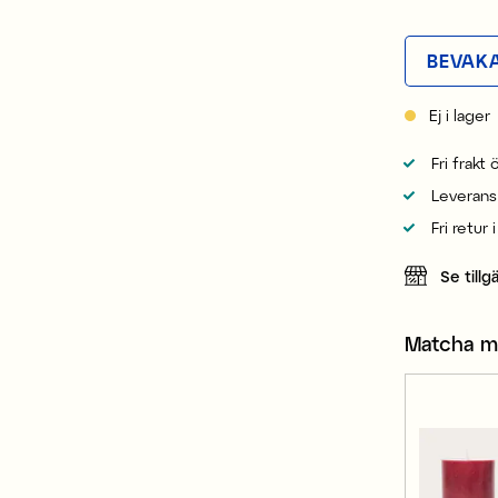
BEVAK
Ej i lager
Fri frakt
Leverans
Fri retur 
Se tillg
Matcha 