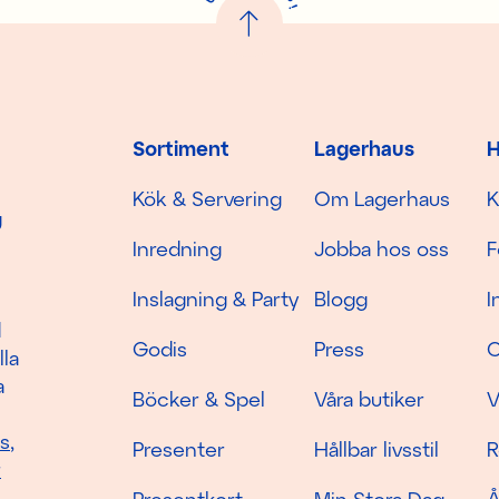
!
Sortiment
Lagerhaus
H
Kök & Servering
Om Lagerhaus
K
g
Inredning
Jobba hos oss
F
Inslagning & Party
Blogg
I
d
Godis
Press
C
lla
a
Böcker & Spel
Våra butiker
V
as
,
Presenter
Hållbar livsstil
R
r