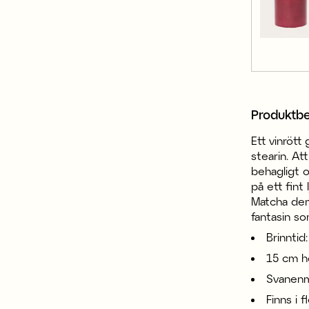
Produktbe
Ett vinrött
stearin. A
behagligt o
på ett fint 
Matcha dem
fantasin so
Brinntid
15 cm h
Svanenm
Finns i 