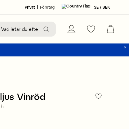
Privat
Företag
SE / SEK
ljus Vinröd
 h
79 kr