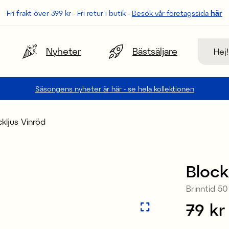
Fri frakt över 399 kr - Fri retur i butik -
Besök vår företagssida
här
Sök
Nyheter
Bästsäljare
Säsongens nyheter är här - se hela kollektionen
ckljus Vinröd
Block
Brinntid 50
Pris
79 kr
: