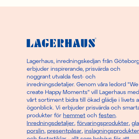
Lagerhaus, inredningskedjan från Götebor
erbjuder inspirerande, prisvärda och
noggrant utvalda fest- och
inredningsdetaljer. Genom våra ledord "We
create Happy Moments" vill Lagerhaus me
vårt sortiment bidra till ökad glädje i livets a
ögonblick. Vi erbjuder prisvärda och smart
produkter för
hemmet
och
festen
.
Inredningsdetaljer
,
förvaringsprodukter
,
gl
porslin
,
presentpåsar
,
inslagningsprodukte
och
festartiklar
- allt som behövs för att