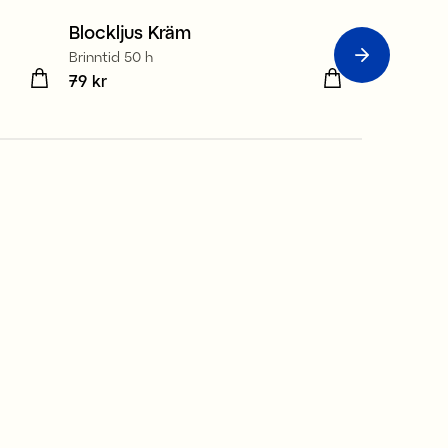
Blockljus Kräm
Blockljus
Brinntid 50 h
Brinntid 35 h
Pris
79 kr
:
79 kr
Pris
69 kr
:
69 kr