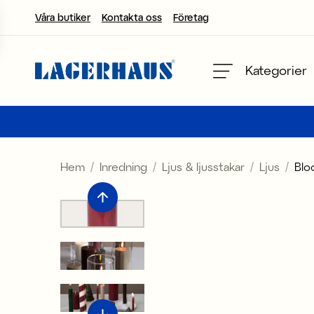
Våra butiker
Kontakta oss
Företag
Välj språk / valuta
Kategorier
DK / EUR
FI / EUR
Hem
Inredning
Ljus & ljusstakar
Ljus
Blo
NO / NKR
SE / SEK