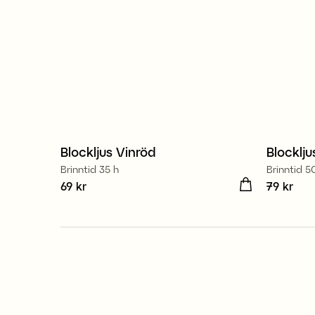
100% stearin
100% 
Blockljus Vinröd
Blocklju
Brinntid 35 h
Brinntid 5
Pris
69 kr
:
69 kr
Pris
79 kr
:
79 
100% stearin
100% 