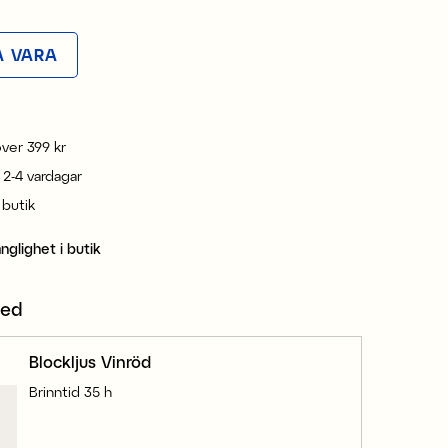
A VARA
 över 399 kr
 2-4 vardagar
i butik
änglighet i butik
med
Blockljus Vinröd
Brinntid 35 h