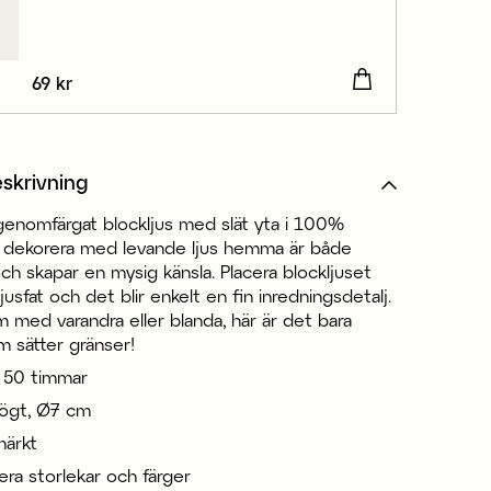
Pris
69 kr
:
69 kr
skrivning
 genomfärgat blockljus med slät yta i 100%
tt dekorera med levande ljus hemma är både
ch skapar en mysig känsla. Placera blockljuset
ljusfat och det blir enkelt en fin inredningsdetalj.
 med varandra eller blanda, här är det bara
m sätter gränser!
: 50 timmar
ögt, Ø7 cm
ärkt
flera storlekar och färger