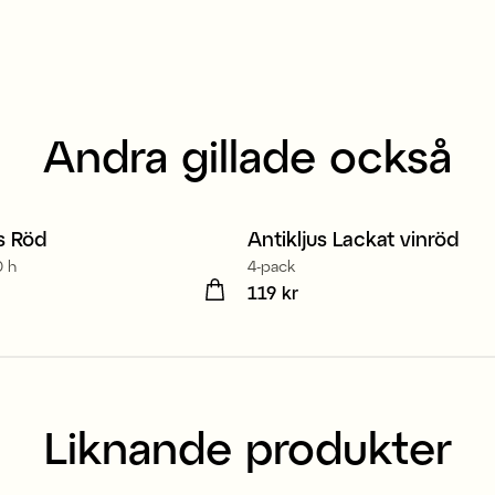
Andra gillade också
stearin
s Röd
Antikljus Lackat vinröd
0 h
4-pack
kr
Pris
119 kr
:
119 kr
Liknande produkter
stearin
100% stearin