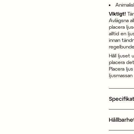
Animalis
Viktigt!
Tän
Avlägsna al
placera lju
alltid en lj
innan tändn
regelbundet
Håll ljuset
placera det
Placera lju
ljusmassan 
Specifika
Hållbarhe