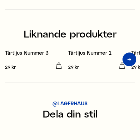
15 
Liknande produkter
Tårtljus Nummer 3
Tårtljus Nummer 1
Tår
Pris
29 kr
:
29 kr
Pris
29 kr
:
29 kr
Pris
29 k
@LAGERHAUS
Dela din stil