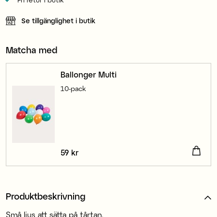
Se tillgänglighet i butik
Matcha med
Ballonger Multi
10-pack
Pris
59 kr
:
59 kr
Produktbeskrivning
Små ljus att sätta på tårtan.