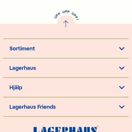
P
U
P
U
P
P
P
U
P
!
Sortiment
Lagerhaus
Hjälp
Lagerhaus Friends