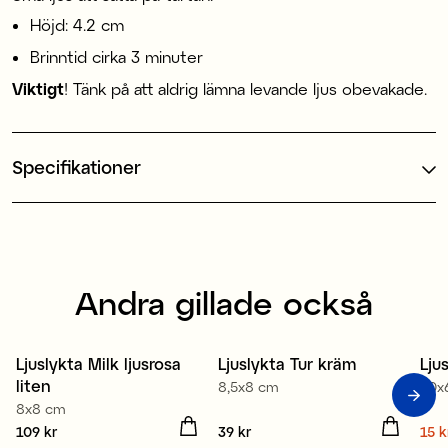
Höjd: 4.2 cm
Brinntid cirka 3 minuter
Viktigt
! Tänk på att aldrig lämna levande ljus obevakade.
Specifikationer
Andra gillade också
Ljuslykta Milk ljusrosa
Ljuslykta Tur kräm
Lju
S
liten
8,5x8 cm
10x
8x8 cm
Pris
109 kr
:
109 kr
Pris
39 kr
:
39 kr
Nuv
15 k