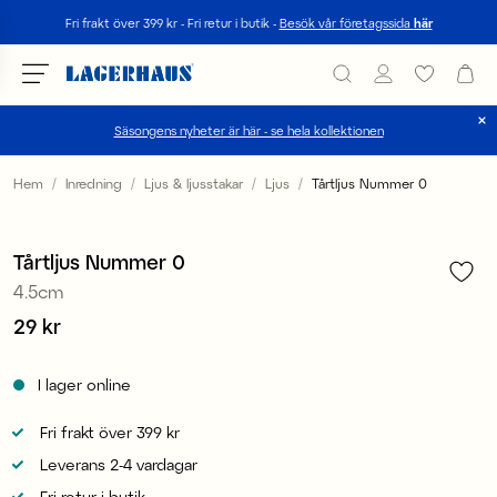
Sök
Fri frakt över 399 kr - Fri retur i butik -
Besök vår företagssida
här
Säsongens nyheter är här - se hela kollektionen
Välj språk / valuta
Hem
Inredning
Ljus & ljusstakar
Ljus
Tårtljus Nummer 0
1
/
1
DK / EUR
Tårtljus Nummer 0
FI / EUR
4.5cm
NO / NKR
Pris
29 kr
:
29 kr
SE / SEK
I lager online
Fri frakt över 399 kr
Leverans 2-4 vardagar
Fri retur i butik