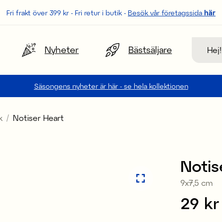
Fri frakt över 399 kr - Fri retur i butik -
Besök vår företagssida
här
Sök
Nyheter
Bästsäljare
Säsongens nyheter är här - se hela kollektionen
k
Notiser Heart
Notis
9x7,5 cm
Pris
29 kr
: