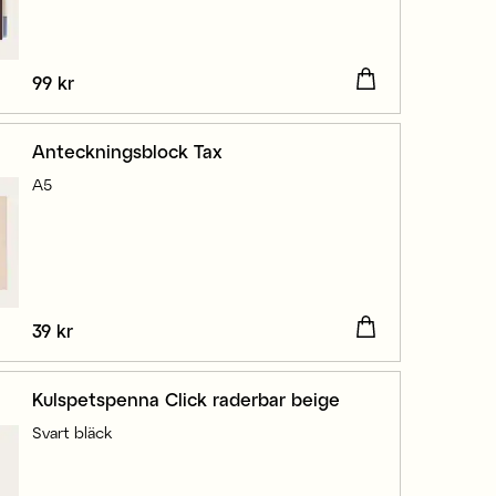
Pris
99 kr
:
99 kr
Anteckningsblock Tax
A5
Pris
39 kr
:
39 kr
Kulspetspenna Click raderbar beige
Svart bläck