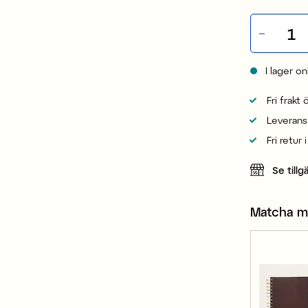
I lager on
Fri frakt
Leverans
Fri retur 
Se tillg
Matcha 