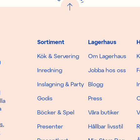
!
Sortiment
Lagerhaus
H
Kök & Servering
Om Lagerhaus
K
g
Inredning
Jobba hos oss
F
Inslagning & Party
Blogg
I
d
Godis
Press
C
lla
a
Böcker & Spel
Våra butiker
V
as
,
Presenter
Hållbar livsstil
R
r