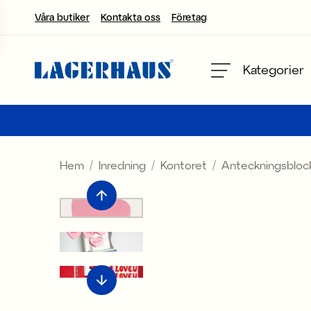
Våra butiker
Kontakta oss
Företag
Välj språk / valuta
Kategorier
DK / EUR
FI / EUR
Hem
Inredning
Kontoret
Anteckningsbloc
NO / NKR
SE / SEK