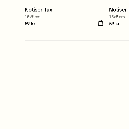
Notiser Tax
Notiser
Nyhet
Nyhe
15x7 cm
15x7 cm
Pris
59 kr
:
59 kr
Pris
59 kr
:
59 