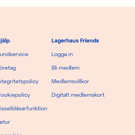
jälp
Lagerhaus Friends
undservice
Logga in
öretag
Bli medlem
ntegritetspolicy
Medlemsvillkor
ookiepolicy
Digitalt medlemskort
isselblåsarfunktion
etur