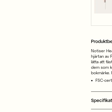
Produktbe
Notiser He
hjärtan av 
lätta att f
dem som ko
bokmärke. P
FSC-cert
Specifika