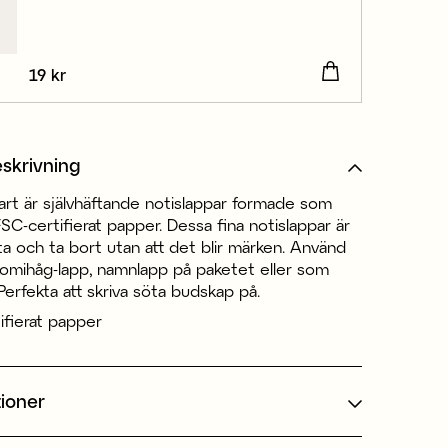
Pris
19 kr
:
19 kr
skrivning
art är självhäftande notislappar formade som
FSC-certifierat papper. Dessa fina notislappar är
ästa och ta bort utan att det blir märken. Använd
mihåg-lapp, namnlapp på paketet eller som
erfekta att skriva söta budskap på.
ifierat papper
tioner