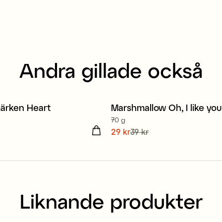
Andra gillade också
märken Heart
Marshmallow Oh, I like you
Sale
70 g
kr
Nuvarande pris
29 kr
39 kr
:
29 kr
Tidig
pris
:
39 kr
Liknande produkter