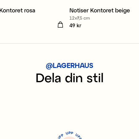
 Kontoret rosa
Notiser Kontoret beige
t
Nyhet
12x7,5 cm
kr
Pris
49 kr
:
49 kr
@LAGERHAUS
Dela din stil
P
U
P
U
P
P
P
U
P