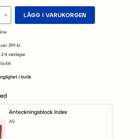
LÄGG I VARUKORGEN
line
 över 399 kr
 2-4 vardagar
i butik
änglighet i butik
med
Anteckningsblock Index
A5