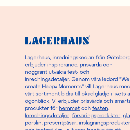
Lagerhaus, inredningskedjan från Götebor
erbjuder inspirerande, prisvärda och
noggrant utvalda fest- och
inredningsdetaljer. Genom våra ledord "We
create Happy Moments" vill Lagerhaus me
vårt sortiment bidra till ökad glädje i livets a
ögonblick. Vi erbjuder prisvärda och smart
produkter för
hemmet
och
festen
.
Inredningsdetaljer
,
förvaringsprodukter
,
gl
porslin
,
presentpåsar
,
inslagningsprodukte
och
festartiklar
- allt som behövs för att