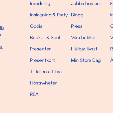
Inredning
Jobba hos oss
F
Inslagning & Party
Blogg
I
d
Godis
Press
C
lla
a
Böcker & Spel
Våra butiker
V
as
,
Presenter
Hållbar livsstil
R
r
Presentkort
Min Stora Dag
Å
Tillfällen att fira
Höstnyheter
REA