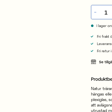
I lager on
Fri frakt
Leverans
Fri retur 
Se tillg
Produktbe
Natur trära
hängas elle
plexiglas, 
att avlägsn
utrustad me