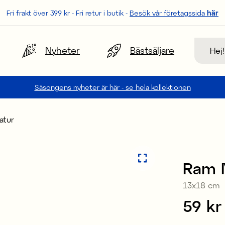
Fri frakt över 399 kr - Fri retur i butik -
Besök vår företagssida
här
Sök
Nyheter
Bästsäljare
Säsongens nyheter är här - se hela kollektionen
atur
3 för 2
Ram 
13x18 cm
Pris
59 kr
: