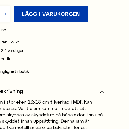
LÄGG I VARUKORGEN
line
 över 399 kr
 2-4 vardagar
i butik
änglighet i butik
skrivning
m i storleken 13x18 cm tillverkad i MDF. Kan
r ställas. Vår träram kommer med ett lätt
som skyddas av skyddsfilm på båda sidor. Tänk på
a skyddet innan uppsättning. Denna ram är
d två metallhängare på baksidan, för att