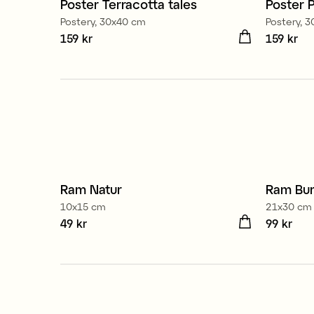
Poster Terracotta tales
Poster 
Nyhet
Nyhe
Postery, 30x40 cm
Postery, 
Pris
159 kr
:
159 kr
Pris
159 kr
:
159
Ram Natur
Ram Bu
3 för 2
3 för 
10x15 cm
21x30 cm
Pris
49 kr
:
49 kr
Pris
99 kr
:
99 