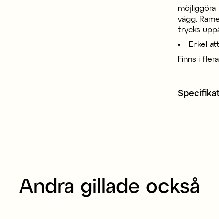
möjliggöra 
vägg. Rame
trycks uppå
Enkel at
Finns i fler
Specifika
Andra gillade också