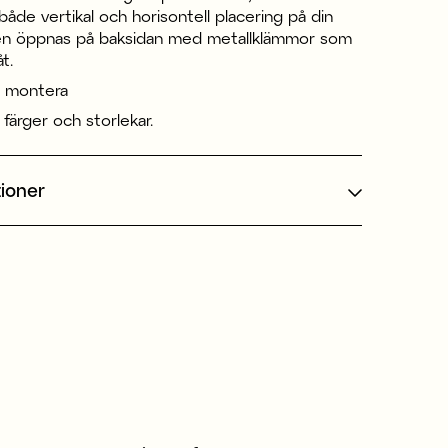
både vertikal och horisontell placering på din
n öppnas på baksidan med metallklämmor som
t.
t montera
a färger och storlekar.
tioner