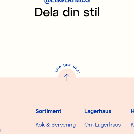
Dela din stil
P
U
P
U
P
P
P
U
P
!
Sortiment
Lagerhaus
H
Kök & Servering
Om Lagerhaus
K
g