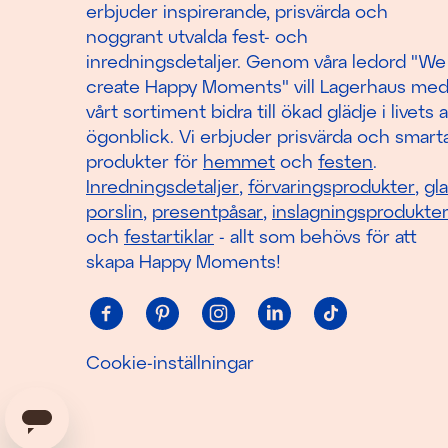
erbjuder inspirerande, prisvärda och
noggrant utvalda fest- och
inredningsdetaljer. Genom våra ledord "We
create Happy Moments" vill Lagerhaus me
vårt sortiment bidra till ökad glädje i livets a
ögonblick. Vi erbjuder prisvärda och smart
produkter för
hemmet
och
festen
.
Inredningsdetaljer
,
förvaringsprodukter
,
gl
porslin
,
presentpåsar
,
inslagningsprodukte
och
festartiklar
- allt som behövs för att
skapa Happy Moments!
Cookie-inställningar