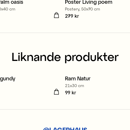
Palm oasis
Poster Living poem
t
Nyhet
30x40 cm
Postery, 50x70 cm
 kr
Pris
279 kr
:
279 kr
Liknande produkter
rgundy
Ram Natur
2
3 för 2
21x30 cm
kr
Pris
99 kr
:
99 kr
@LAGERHAUS