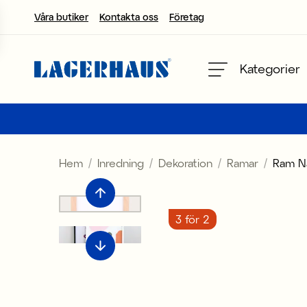
Våra butiker
Kontakta oss
Företag
Välj språk / valuta
Kategorier
DK / EUR
FI / EUR
Hem
Inredning
Dekoration
Ramar
Ram N
NO / NKR
SE / SEK
3 för 2