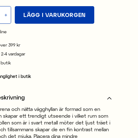
LÄGG I VARUKORGEN
line
 över 399 kr
 2-4 vardagar
i butik
änglighet i butik
skrivning
lrena och nätta vägghyllan är formad som en
h skapar ett trendigt utseende i vilket rum som
ollen som är i svart metall möter det ljust träet i
och tillsammans skapar de en fin kontrast mellan
och det mjuka. Placera dina mindre