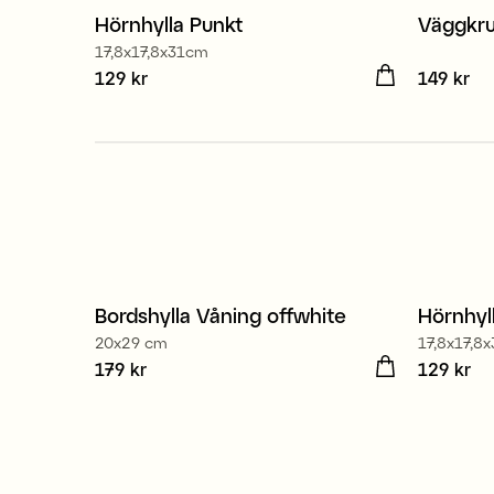
Hörnhylla Punkt
Väggkruk
17,8x17,8x31cm
Pris
129 kr
:
129 kr
Pris
149 kr
:
149
Bordshylla Våning offwhite
Hörnhyl
20x29 cm
17,8x17,8
Pris
179 kr
:
179 kr
Pris
129 kr
:
129