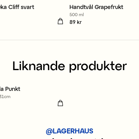
a Cliff svart
Handtvål Grapefrukt
2 för 139 kr
500 ml
 kr
Pris
89 kr
:
89 kr
Liknande produkter
la Punkt
x31cm
 kr
@LAGERHAUS