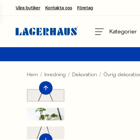
Våra butiker
Kontakta oss
Företag
Välj språk / valuta
Kategorier
DK / EUR
FI / EUR
Hem
Inredning
Dekoration
Övrig dekoratio
NO / NKR
SE / SEK