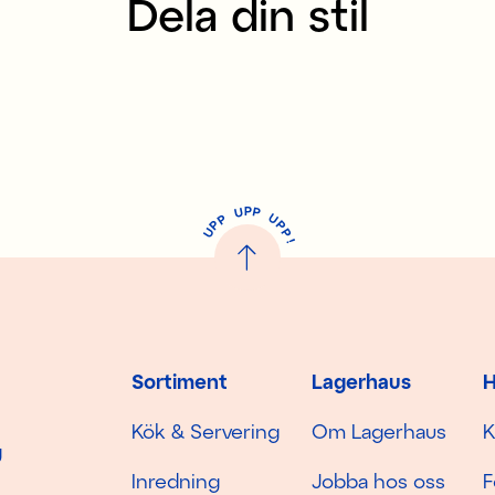
Dela din stil
P
U
P
U
P
P
P
U
P
!
Sortiment
Lagerhaus
H
Kök & Servering
Om Lagerhaus
K
g
Inredning
Jobba hos oss
F