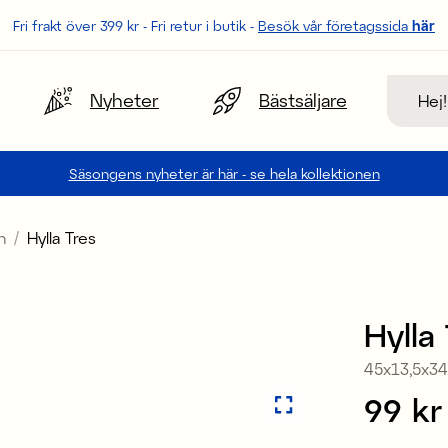
Fri frakt över 399 kr - Fri retur i butik -
Besök vår företagssida
här
Sök
Nyheter
Bästsäljare
Säsongens nyheter är här - se hela kollektionen
n
Hylla Tres
Hylla
45x13,5x3
Pris
99 kr
: