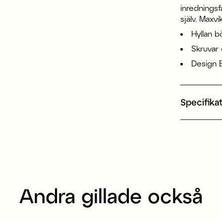
inredningsfa
själv. Maxvi
Hyllan b
Skruvar 
Design 
Specifika
Andra gillade också