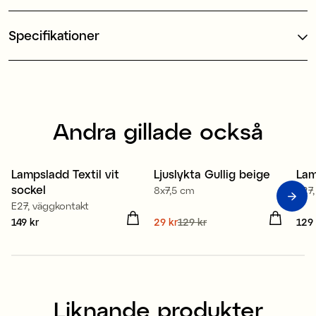
Specifikationer
Andra gillade också
Lampsladd Textil vit
Ljuslykta Gullig beige
Lam
Sale
sockel
8x7,5 cm
E27,
E27, väggkontakt
Pris
149 kr
:
149 kr
Nuvarande pris
29 kr
129 kr
:
Pris
129 
29 kr
Tidigare pris
:
129 kr
Liknande produkter