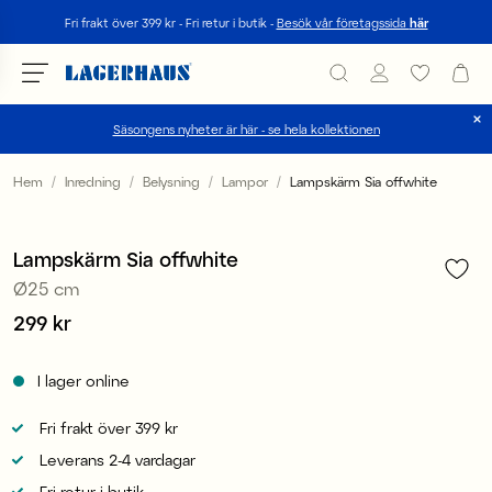
Sök
Fri frakt över 399 kr - Fri retur i butik -
Besök vår företagssida
här
Säsongens nyheter är här - se hela kollektionen
Välj språk / valuta
Hem
Inredning
Belysning
Lampor
Lampskärm Sia offwhite
1
/
2
DK / EUR
Lampskärm Sia offwhite
FI / EUR
Ø25 cm
NO / NKR
Pris
299 kr
:
299 kr
SE / SEK
I lager online
Fri frakt över 399 kr
Leverans 2-4 vardagar
Fri retur i butik