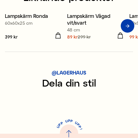
Lampskärm Ronda
Lampskärm Vågad
Lam
Sale
S
vit/svart
60x60x25 cm
50x
48 cm
Pris
399 kr
:
399 kr
Nuvarande pris
89 kr
299 kr
:
Nuv
99 k
89 kr
Tidigare pris
:
299 kr
99 
@LAGERHAUS
Dela din stil
P
U
P
U
P
P
P
U
P
!