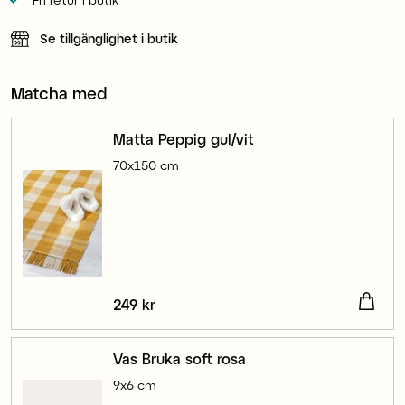
Se tillgänglighet i butik
Matcha med
Matta Peppig gul/vit
70x150 cm
Pris
249 kr
:
249 kr
Vas Bruka soft rosa
9x6 cm