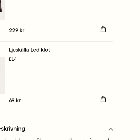
Pris
229 kr
:
229 kr
Ljuskälla Led klot
E14
Pris
69 kr
:
69 kr
skrivning