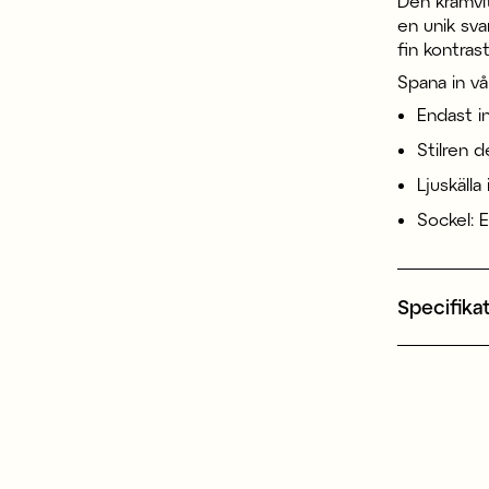
Den krämvi
en unik sv
fin kontras
Spana in vå
Endast 
Stilren 
Ljuskälla
Sockel: 
Specifika