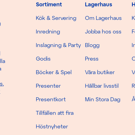
Sortiment
Lagerhaus
H
Kök & Servering
Om Lagerhaus
K
g
Inredning
Jobba hos oss
F
Inslagning & Party
Blogg
I
d
Godis
Press
C
lla
a
Böcker & Spel
Våra butiker
V
as
,
Presenter
Hållbar livsstil
R
r
Presentkort
Min Stora Dag
Å
Tillfällen att fira
Höstnyheter