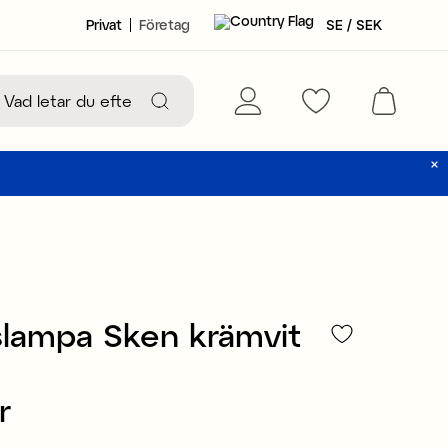
Privat
Företag
SE / SEK
lampa Sken krämvit
r
399 kr