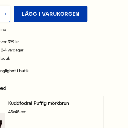
LÄGG I VARUKORGEN
line
 över 399 kr
 2-4 vardagar
i butik
änglighet i butik
med
Kuddfodral Puffig mörkbrun
45x45 cm