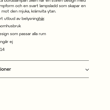
ta bordslampan Sken har en stilren design med
ampform och en svart lampsladd som skapar en
t mot den mjuka, krämvita ytan.
rt utbud av belysning
här
.
inomhusbruk
design som passar alla rum
 ingår ej
E14
tioner