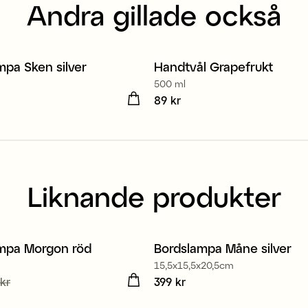
Andra gillade också
mpa Sken silver
Handtvål Grapefrukt
2 för 139 kr
500 ml
 kr
Pris
89 kr
:
89 kr
Liknande produkter
mpa Morgon röd
Bordslampa Måne silver
15,5x15,5x20,5cm
de pris
kr
:
99 kr
Tidigare pris
:
Pris
399 kr
:
399 kr