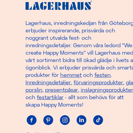
Lagerhaus, inredningskedjan från Götebor
erbjuder inspirerande, prisvärda och
noggrant utvalda fest- och
inredningsdetaljer. Genom våra ledord "We
create Happy Moments" vill Lagerhaus me
vårt sortiment bidra till ökad glädje i livets a
ögonblick. Vi erbjuder prisvärda och smart
produkter för
hemmet
och
festen
.
Inredningsdetaljer
,
förvaringsprodukter
,
gl
porslin
,
presentpåsar
,
inslagningsprodukte
och
festartiklar
- allt som behövs för att
skapa Happy Moments!