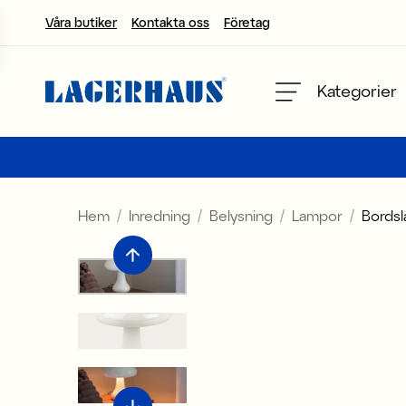
Våra butiker
Kontakta oss
Företag
Välj språk / valuta
Kategorier
DK / EUR
FI / EUR
Hem
Inredning
Belysning
Lampor
Bords
NO / NKR
SE / SEK