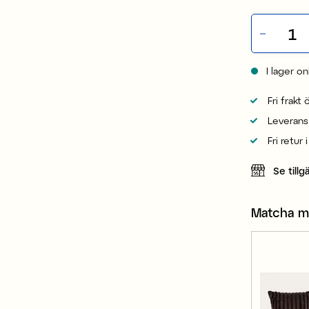
I lager on
Fri frakt
Leverans
Fri retur 
Se tillg
Matcha 