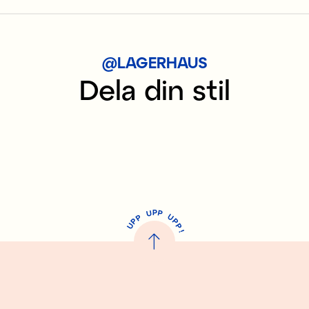
@LAGERHAUS
Dela din stil
P
U
P
U
P
P
P
U
P
!