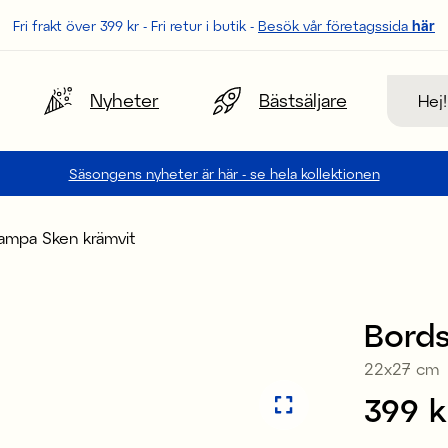
Fri frakt över 399 kr - Fri retur i butik -
Besök vår företagssida
här
Sök
Nyheter
Bästsäljare
Säsongens nyheter är här - se hela kollektionen
lampa Sken krämvit
Bords
22x27 cm
Pris
399 k
: