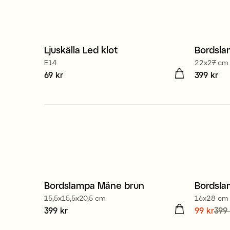
Ljuskälla Led klot
Bordsla
E14
22x27 cm
Pris
69 kr
:
69 kr
Pris
399 kr
:
399
Bordslampa Måne brun
Bordsla
Nyhet
Sale
15,5x15,5x20,5 cm
16x28 cm
Pris
399 kr
:
399 kr
Nuvaran
99 kr
399 
399 kr