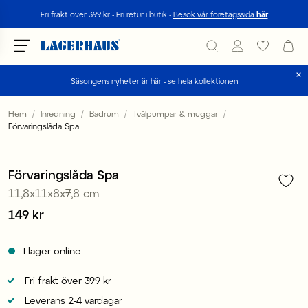
Sök
Fri frakt över 399 kr - Fri retur i butik -
Besök vår företagssida
här
Säsongens nyheter är här - se hela kollektionen
Välj språk / valuta
Hem
Inredning
Badrum
Tvålpumpar & muggar
Förvaringslåda Spa
1
/
3
DK / EUR
FI / EUR
Förvaringslåda Spa
11,8x11x8x7,8 cm
NO / NKR
Pris
149 kr
:
149 kr
SE / SEK
I lager online
Fri frakt över 399 kr
Leverans 2-4 vardagar