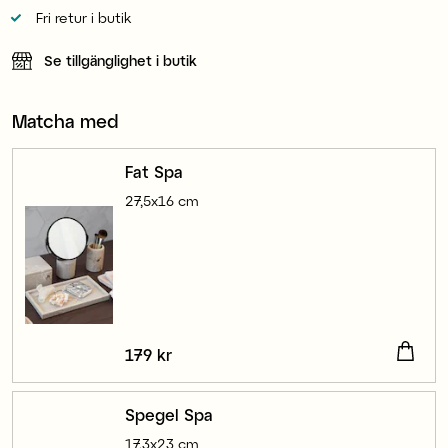
Fri retur i butik
Se tillgänglighet i butik
Matcha med
Fat Spa
27,5x16 cm
Pris
179 kr
:
179 kr
Spegel Spa
17,3x23 cm