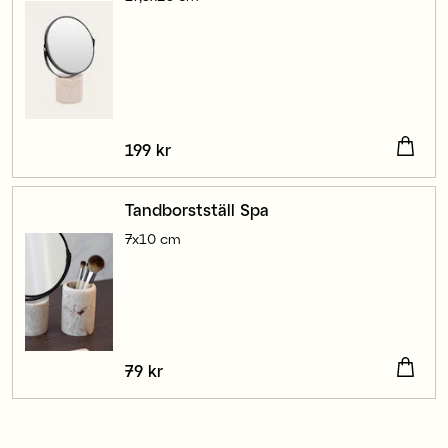
Pris
199 kr
:
199 kr
Tandborstställ Spa
7x10 cm
Pris
79 kr
:
79 kr