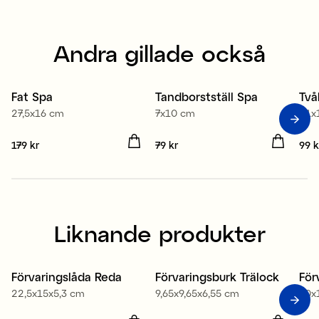
Andra gillade också
Fat Spa
Tandborstställ Spa
Två
27,5x16 cm
7x10 cm
7,1
Pris
179 kr
:
179 kr
Pris
79 kr
:
79 kr
Pris
99 k
Liknande produkter
Förvaringslåda Reda
Förvaringsburk Trälock
För
Kampanj 30%
Kampanj 30%
K
22,5x15x5,3 cm
9,65x9,65x6,55 cm
30x