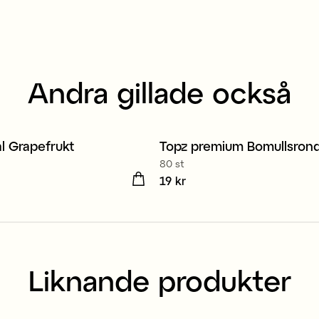
Andra gillade också
l Grapefrukt
Topz premium Bomullsrond
139 kr
80 st
kr
Pris
19 kr
:
19 kr
Liknande produkter