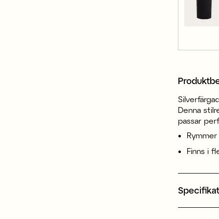
Produktbe
Silverfärgad
Denna stilr
passar perf
Rymmer 3
Finns i f
Specifika