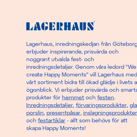
Lagerhaus, inredningskedjan från Götebor
erbjuder inspirerande, prisvärda och
noggrant utvalda fest- och
inredningsdetaljer. Genom våra ledord "We
create Happy Moments" vill Lagerhaus me
vårt sortiment bidra till ökad glädje i livets a
ögonblick. Vi erbjuder prisvärda och smart
produkter för
hemmet
och
festen
.
Inredningsdetaljer
,
förvaringsprodukter
,
gl
porslin
,
presentpåsar
,
inslagningsprodukte
och
festartiklar
- allt som behövs för att
skapa Happy Moments!