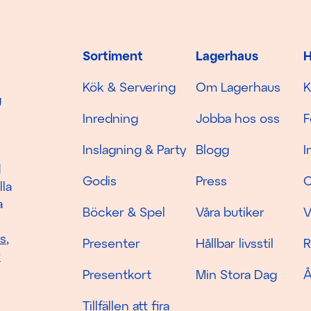
Sortiment
Lagerhaus
H
Kök & Servering
Om Lagerhaus
K
g
Inredning
Jobba hos oss
F
Inslagning & Party
Blogg
I
d
Godis
Press
C
lla
a
Böcker & Spel
Våra butiker
V
as
,
Presenter
Hållbar livsstil
R
r
Presentkort
Min Stora Dag
Å
Tillfällen att fira