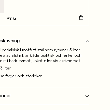
Pris
79 kr
:
79 kr
skrivning
 pedalhink i rostfritt stål som rymmer 3 liter.
ena avfallshink är både praktisk och enkel och
ekt i badrummet, köket eller vid skrivbordet.
 liter
lera färger och storlekar
tioner