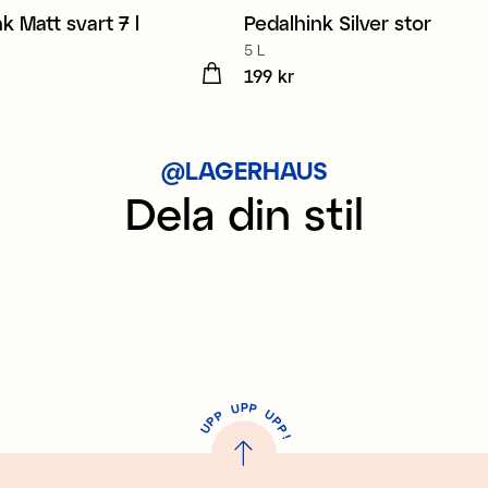
k Matt svart 7 l
Pedalhink Silver stor
5 L
 kr
Pris
199 kr
:
199 kr
@LAGERHAUS
Dela din stil
P
U
P
U
P
P
P
U
P
!