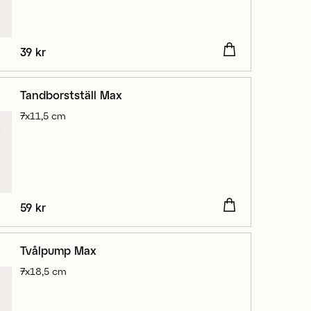
Pris
39 kr
:
39 kr
Tandborstställ Max
7x11,5 cm
Pris
59 kr
:
59 kr
Tvålpump Max
7x18,5 cm