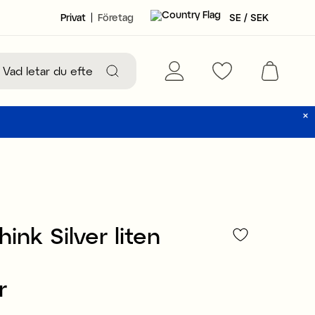
Privat
Företag
SE / SEK
hink Silver liten
r
159 kr