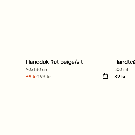
100% ekologisk bomull
Handduk Rut beige/vit
Handtvå
Sale
2 för 
90x180 cm
500 ml
Nuvarande pris
79 kr
199 kr
:
79 kr
Tidigare pris
:
Pris
89 kr
:
89 
199 kr