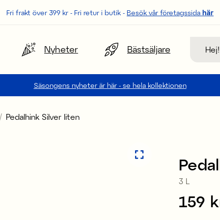
Fri frakt över 399 kr - Fri retur i butik -
Besök vår företagssida
här
Sök
Nyheter
Bästsäljare
Säsongens nyheter är här - se hela kollektionen
Pedalhink Silver liten
Pedal
3 L
Pris
159 k
: