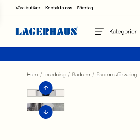
Våra butiker
Kontakta oss
Företag
Välj språk / valuta
Kategorier
DK / EUR
FI / EUR
Hem
Inredning
Badrum
Badrumsförvaring
NO / NKR
SE / SEK