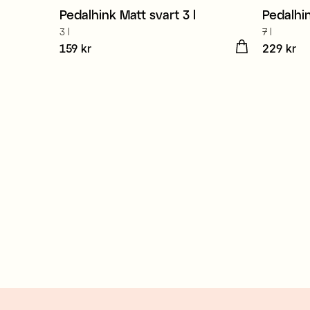
Pedalhink Matt svart 3 l
Pedalhin
3 l
7 l
Pris
159 kr
:
159 kr
Pris
229 kr
:
229