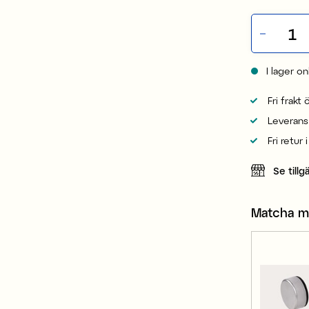
I lager on
Fri frakt
Leverans
Fri retur 
Se tillg
Matcha 