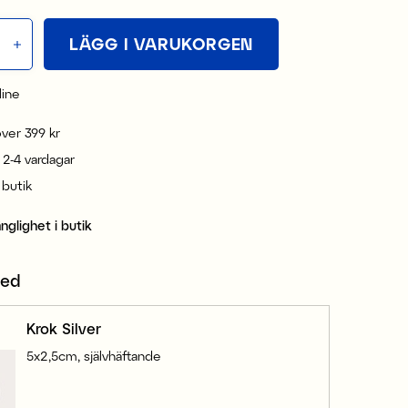
LÄGG I VARUKORGEN
line
 över 399 kr
 2-4 vardagar
i butik
änglighet i butik
med
Krok Silver
5x2,5cm, självhäftande