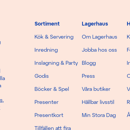
Sortiment
Lagerhaus
H
Kök & Servering
Om Lagerhaus
K
g
Inredning
Jobba hos oss
F
Inslagning & Party
Blogg
I
d
Godis
Press
C
lla
a
Böcker & Spel
Våra butiker
V
as
,
Presenter
Hållbar livsstil
R
r
Presentkort
Min Stora Dag
Å
Tillfällen att fira