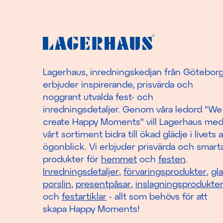
Lagerhaus, inredningskedjan från Götebor
erbjuder inspirerande, prisvärda och
noggrant utvalda fest- och
inredningsdetaljer. Genom våra ledord "We
create Happy Moments" vill Lagerhaus me
vårt sortiment bidra till ökad glädje i livets a
ögonblick. Vi erbjuder prisvärda och smart
produkter för
hemmet
och
festen
.
Inredningsdetaljer
,
förvaringsprodukter
,
gl
porslin
,
presentpåsar
,
inslagningsprodukte
och
festartiklar
- allt som behövs för att
skapa Happy Moments!