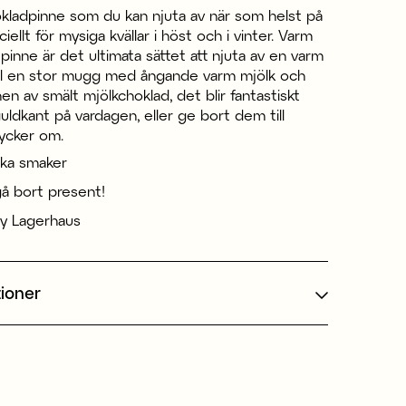
kladpinne som du kan njuta av när som helst på
iellt för mysiga kvällar i höst och i vinter. Varm
pinne är det ultimata sättet att njuta av en varm
yll en stor mugg med ångande varm mjölk och
en av smält mjölkchoklad, det blir fantastiskt
guldkant på vardagen, eller ge bort dem till
ycker om.
lika smaker
gå bort present!
y Lagerhaus
tioner