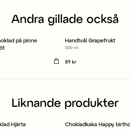
Andra gillade också
oklad på pinne
Handtvål Grapefrukt
2 för 139 kr
öt
500 ml
kr
Pris
89 kr
:
89 kr
Liknande produkter
klad Hjärta
Chokladkaka Happy birth