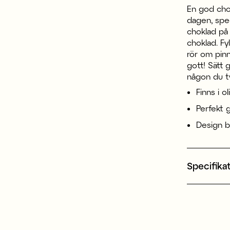
En god cho
dagen, spec
choklad på 
choklad. F
rör om pinn
gott! Sätt 
någon du t
Finns i o
Perfekt 
Design b
Specifika